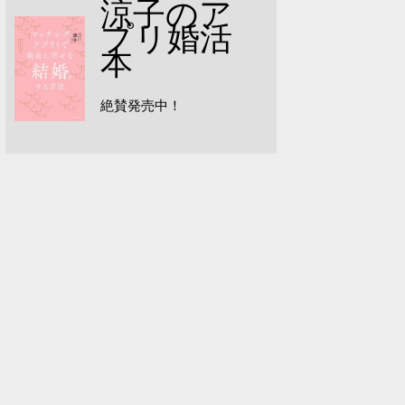
涼子のア
プリ婚活
本
絶賛発売中！