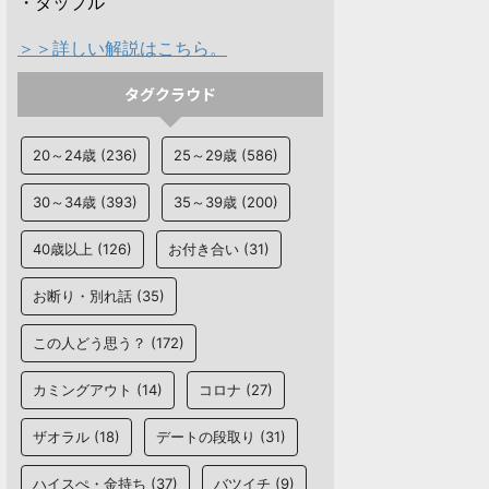
・タップル
＞＞詳しい解説はこちら。
タグクラウド
20～24歳
(236)
25～29歳
(586)
30～34歳
(393)
35～39歳
(200)
40歳以上
(126)
お付き合い
(31)
お断り・別れ話
(35)
この人どう思う？
(172)
カミングアウト
(14)
コロナ
(27)
ザオラル
(18)
デートの段取り
(31)
ハイスぺ・金持ち
(37)
バツイチ
(9)