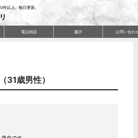
00件以上。毎日更新。
リ
電話相談
書評
お問い合わ
（31歳男性）