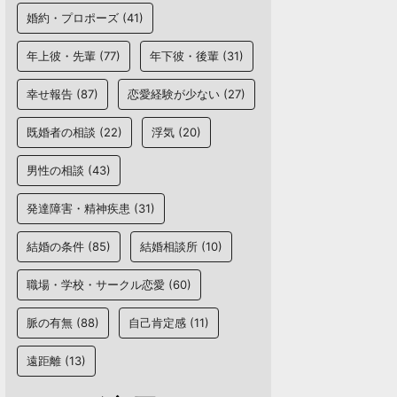
婚約・プロポーズ
(41)
年上彼・先輩
(77)
年下彼・後輩
(31)
幸せ報告
(87)
恋愛経験が少ない
(27)
既婚者の相談
(22)
浮気
(20)
男性の相談
(43)
発達障害・精神疾患
(31)
結婚の条件
(85)
結婚相談所
(10)
職場・学校・サークル恋愛
(60)
脈の有無
(88)
自己肯定感
(11)
遠距離
(13)