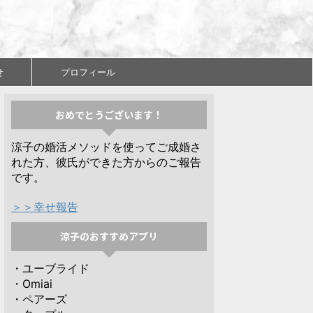
せ
プロフィール
おめでとうございます！
涼子の婚活メソッドを使ってご成婚さ
れた方、彼氏ができた方からのご報告
です。
＞＞幸せ報告
涼子のおすすめアプリ
・ユーブライド
・Omiai
・ペアーズ