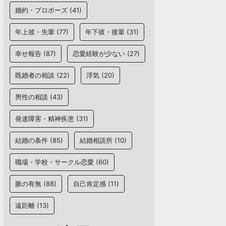
婚約・プロポーズ
(41)
年上彼・先輩
(77)
年下彼・後輩
(31)
幸せ報告
(87)
恋愛経験が少ない
(27)
既婚者の相談
(22)
浮気
(20)
男性の相談
(43)
発達障害・精神疾患
(31)
結婚の条件
(85)
結婚相談所
(10)
職場・学校・サークル恋愛
(60)
脈の有無
(88)
自己肯定感
(11)
遠距離
(13)