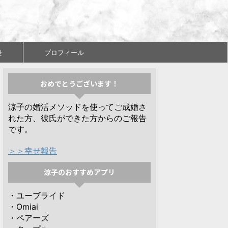
せ
プロフィール
おめでとうございます！
涼子の婚活メソッドを使ってご成婚さ
れた方、彼氏ができた方からのご報告
です。
＞＞幸せ報告
涼子のおすすめアプリ
・ユーブライド
・Omiai
・ペアーズ