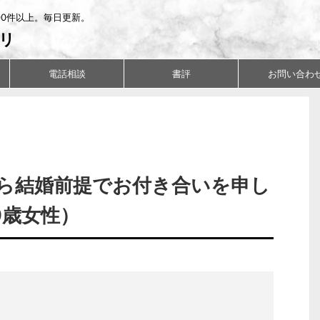
00件以上。毎日更新。
リ
電話相談
書評
お問い合わ
ら結婚前提でお付き合いを申し
9歳女性）