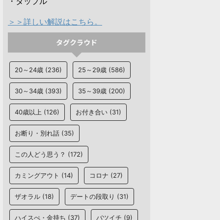
・タップル
＞＞詳しい解説はこちら。
タグクラウド
20～24歳
(236)
25～29歳
(586)
30～34歳
(393)
35～39歳
(200)
40歳以上
(126)
お付き合い
(31)
お断り・別れ話
(35)
この人どう思う？
(172)
カミングアウト
(14)
コロナ
(27)
ザオラル
(18)
デートの段取り
(31)
ハイスぺ・金持ち
(37)
バツイチ
(9)