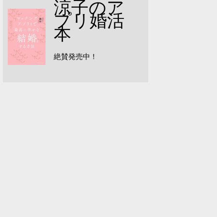
涼子のア
プリ婚活
本
絶賛発売中！