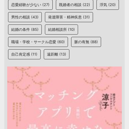
恋愛経験が少ない
(27)
既婚者の相談
(22)
浮気
(20)
男性の相談
(43)
発達障害・精神疾患
(31)
結婚の条件
(85)
結婚相談所
(10)
職場・学校・サークル恋愛
(60)
脈の有無
(88)
自己肯定感
(11)
遠距離
(13)