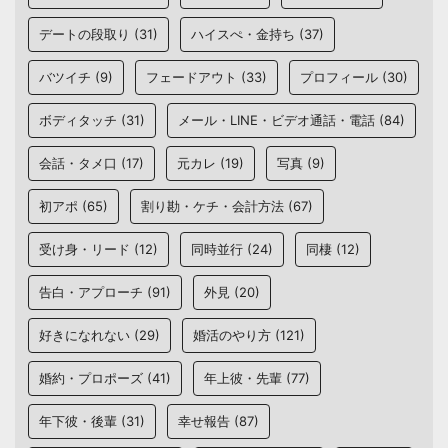
デートの段取り
(31)
ハイスぺ・金持ち
(37)
バツイチ
(9)
フェードアウト
(33)
プロフィール
(30)
ボディタッチ
(31)
メール・LINE・ビデオ通話・電話
(84)
会話・タメ口
(17)
元カレ
(19)
写真
(9)
初アポ
(65)
割り勘・ケチ・会計方法
(67)
受け身・リード
(12)
同時並行
(24)
同棲
(12)
告白・アプローチ
(91)
外見
(20)
好きになれない
(29)
婚活のやり方
(121)
婚約・プロポーズ
(41)
年上彼・先輩
(77)
年下彼・後輩
(31)
幸せ報告
(87)