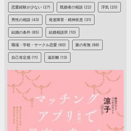
恋愛経験が少ない
(27)
既婚者の相談
(22)
浮気
(20)
男性の相談
(43)
発達障害・精神疾患
(31)
結婚の条件
(85)
結婚相談所
(10)
職場・学校・サークル恋愛
(60)
脈の有無
(88)
自己肯定感
(11)
遠距離
(13)