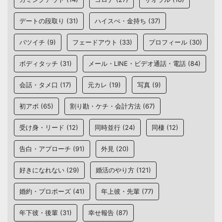
デートの段取り
(31)
ハイスぺ・金持ち
(37)
バツイチ
(9)
フェードアウト
(33)
プロフィール
(30)
ボディタッチ
(31)
メール・LINE・ビデオ通話・電話
(84)
会話・タメ口
(17)
元カレ
(19)
写真
(9)
初アポ
(65)
割り勘・ケチ・会計方法
(67)
受け身・リード
(12)
同時並行
(24)
同棲
(12)
告白・アプローチ
(91)
外見
(20)
好きになれない
(29)
婚活のやり方
(121)
婚約・プロポーズ
(41)
年上彼・先輩
(77)
年下彼・後輩
(31)
幸せ報告
(87)