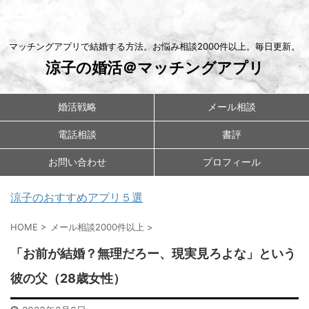
マッチングアプリで結婚する方法。お悩み相談2000件以上。毎日更新。
涼子の婚活＠マッチングアプリ
婚活戦略
メール相談
電話相談
書評
お問い合わせ
プロフィール
涼子のおすすめアプリ５選
HOME
>
メール相談2000件以上
>
「お前が結婚？無理だろー、現実見ろよな」という
彼の父（28歳女性）