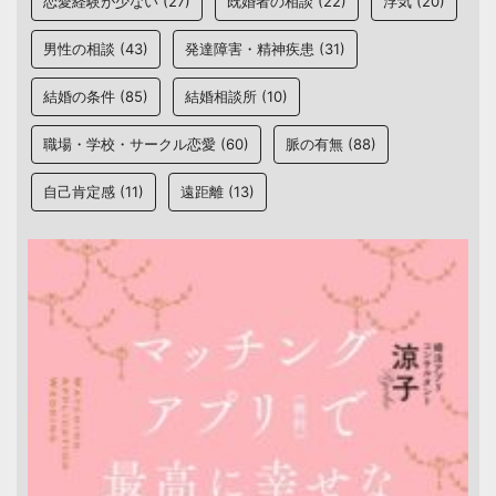
恋愛経験が少ない
(27)
既婚者の相談
(22)
浮気
(20)
男性の相談
(43)
発達障害・精神疾患
(31)
結婚の条件
(85)
結婚相談所
(10)
職場・学校・サークル恋愛
(60)
脈の有無
(88)
自己肯定感
(11)
遠距離
(13)