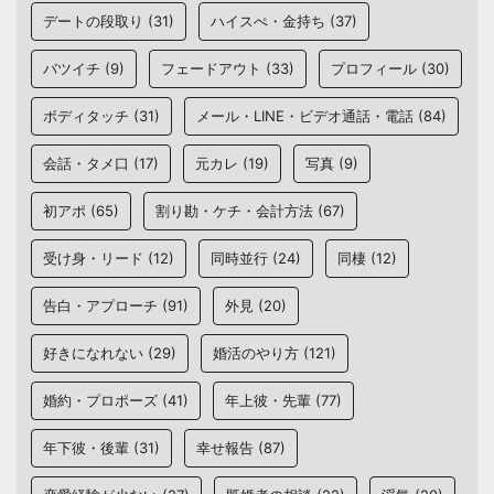
デートの段取り
(31)
ハイスぺ・金持ち
(37)
バツイチ
(9)
フェードアウト
(33)
プロフィール
(30)
ボディタッチ
(31)
メール・LINE・ビデオ通話・電話
(84)
会話・タメ口
(17)
元カレ
(19)
写真
(9)
初アポ
(65)
割り勘・ケチ・会計方法
(67)
受け身・リード
(12)
同時並行
(24)
同棲
(12)
告白・アプローチ
(91)
外見
(20)
好きになれない
(29)
婚活のやり方
(121)
婚約・プロポーズ
(41)
年上彼・先輩
(77)
年下彼・後輩
(31)
幸せ報告
(87)