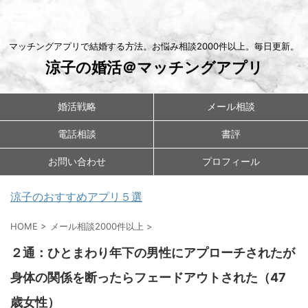
マッチングアプリで結婚する方法。お悩み相談2000件以上。毎日更新。
涼子の婚活＠マッチングアプリ
婚活戦略
メール相談
電話相談
書評
お問い合わせ
プロフィール
涼子のおすすめアプリ５選
HOME
>
メール相談2000件以上
>
２通：ひとまわり年下の男性にアプローチされたが
身体の関係を断ったらフェードアウトされた（47
歳女性）