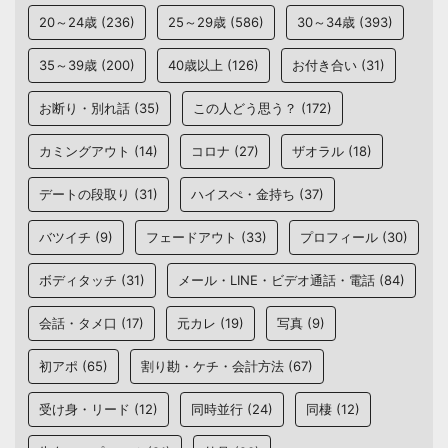
20～24歳
(236)
25～29歳
(586)
30～34歳
(393)
35～39歳
(200)
40歳以上
(126)
お付き合い
(31)
お断り・別れ話
(35)
この人どう思う？
(172)
カミングアウト
(14)
コロナ
(27)
ザオラル
(18)
デートの段取り
(31)
ハイスぺ・金持ち
(37)
バツイチ
(9)
フェードアウト
(33)
プロフィール
(30)
ボディタッチ
(31)
メール・LINE・ビデオ通話・電話
(84)
会話・タメ口
(17)
元カレ
(19)
写真
(9)
初アポ
(65)
割り勘・ケチ・会計方法
(67)
受け身・リード
(12)
同時並行
(24)
同棲
(12)