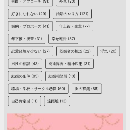
告白・アプローチ
(91)
外見
(20)
好きになれない
(29)
婚活のやり方
(121)
婚約・プロポーズ
(41)
年上彼・先輩
(77)
年下彼・後輩
(31)
幸せ報告
(87)
恋愛経験が少ない
(27)
既婚者の相談
(22)
浮気
(20)
男性の相談
(43)
発達障害・精神疾患
(31)
結婚の条件
(85)
結婚相談所
(10)
職場・学校・サークル恋愛
(60)
脈の有無
(88)
自己肯定感
(11)
遠距離
(13)