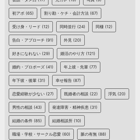
初アポ
(65)
割り勘・ケチ・会計方法
(67)
受け身・リード
(12)
同時並行
(24)
同棲
(12)
告白・アプローチ
(91)
外見
(20)
好きになれない
(29)
婚活のやり方
(121)
婚約・プロポーズ
(41)
年上彼・先輩
(77)
年下彼・後輩
(31)
幸せ報告
(87)
恋愛経験が少ない
(27)
既婚者の相談
(22)
浮気
(20)
男性の相談
(43)
発達障害・精神疾患
(31)
結婚の条件
(85)
結婚相談所
(10)
職場・学校・サークル恋愛
(60)
脈の有無
(88)