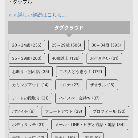
・タップル
＞＞詳しい解説はこちら。
タグクラウド
20～24歳
(236)
25～29歳
(586)
30～34歳
(393)
35～39歳
(200)
40歳以上
(126)
お付き合い
(31)
お断り・別れ話
(35)
この人どう思う？
(172)
カミングアウト
(14)
コロナ
(27)
ザオラル
(18)
デートの段取り
(31)
ハイスぺ・金持ち
(37)
バツイチ
(9)
フェードアウト
(33)
プロフィール
(30)
ボディタッチ
(31)
メール・LINE・ビデオ通話・電話
(84)
会話・タメ口
(17)
元カレ
(19)
写真
(9)