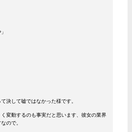
や」
って決して嘘ではなかった様です。
きく変動するのも事実だと思います、彼
女の業界
方なので。