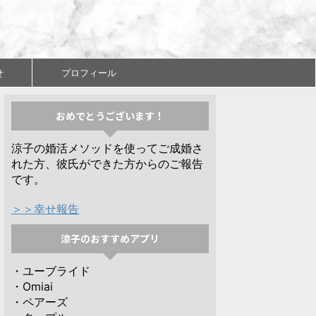
せ
プロフィール
おめでとうございます！
涼子の婚活メソッドを使ってご成婚さ
れた方、彼氏ができた方からのご報告
です。
＞＞幸せ報告
涼子のおすすめアプリ
・ユーブライド
・Omiai
・ペアーズ