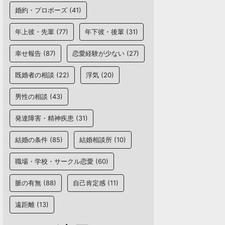
婚約・プロポーズ
(41)
年上彼・先輩
(77)
年下彼・後輩
(31)
幸せ報告
(87)
恋愛経験が少ない
(27)
既婚者の相談
(22)
浮気
(20)
男性の相談
(43)
発達障害・精神疾患
(31)
結婚の条件
(85)
結婚相談所
(10)
職場・学校・サークル恋愛
(60)
脈の有無
(88)
自己肯定感
(11)
遠距離
(13)