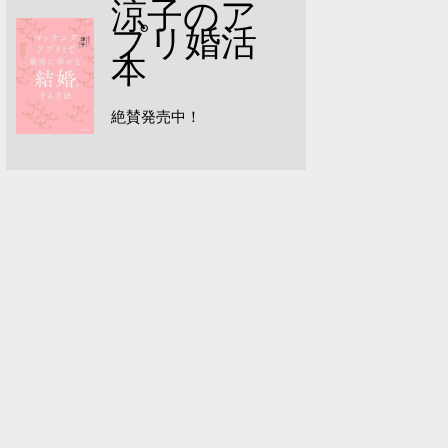
涼子のア
プリ婚活
本
絶賛発売中！