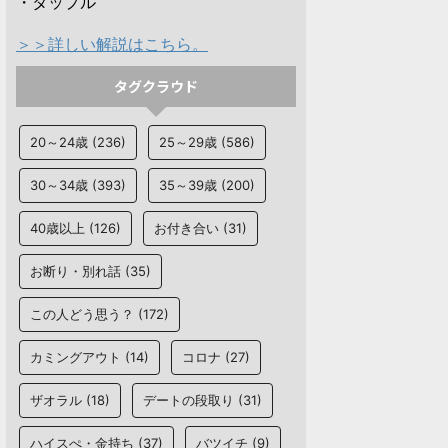
・タップル
＞＞詳しい解説はこちら。
タグクラウド
20～24歳
(236)
25～29歳
(586)
30～34歳
(393)
35～39歳
(200)
40歳以上
(126)
お付き合い
(31)
お断り・別れ話
(35)
この人どう思う？
(172)
カミングアウト
(14)
コロナ
(27)
ザオラル
(18)
デートの段取り
(31)
ハイスぺ・金持ち
(37)
バツイチ
(9)