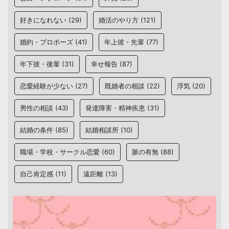
好きになれない
(29)
婚活のやり方
(121)
婚約・プロポーズ
(41)
年上彼・先輩
(77)
年下彼・後輩
(31)
幸せ報告
(87)
恋愛経験が少ない
(27)
既婚者の相談
(22)
浮気
(20)
男性の相談
(43)
発達障害・精神疾患
(31)
結婚の条件
(85)
結婚相談所
(10)
職場・学校・サークル恋愛
(60)
脈の有無
(88)
自己肯定感
(11)
遠距離
(13)