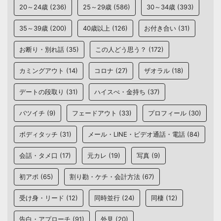
20～24歳
(236)
25～29歳
(586)
30～34歳
(393)
35～39歳
(200)
40歳以上
(126)
お付き合い
(31)
お断り・別れ話
(35)
この人どう思う？
(172)
カミングアウト
(14)
コロナ
(27)
ザオラル
(18)
デートの段取り
(31)
ハイスぺ・金持ち
(37)
バツイチ
(9)
フェードアウト
(33)
プロフィール
(30)
ボディタッチ
(31)
メール・LINE・ビデオ通話・電話
(84)
会話・タメ口
(17)
元カレ
(19)
写真
(9)
初アポ
(65)
割り勘・ケチ・会計方法
(67)
受け身・リード
(12)
同時並行
(24)
同棲
(12)
告白・アプローチ
(91)
外見
(20)