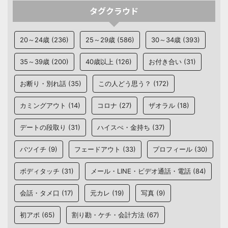
タグクラウド
20～24歳
(236)
25～29歳
(586)
30～34歳
(393)
35～39歳
(200)
40歳以上
(126)
お付き合い
(31)
お断り・別れ話
(35)
この人どう思う？
(172)
カミングアウト
(14)
コロナ
(27)
ザオラル
(18)
デートの段取り
(31)
ハイスぺ・金持ち
(37)
バツイチ
(9)
フェードアウト
(33)
プロフィール
(30)
ボディタッチ
(31)
メール・LINE・ビデオ通話・電話
(84)
会話・タメ口
(17)
元カレ
(19)
写真
(9)
初アポ
(65)
割り勘・ケチ・会計方法
(67)