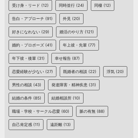
受け身・リード
(12)
同時並行
(24)
同棲
(12)
告白・アプローチ
(91)
外見
(20)
好きになれない
(29)
婚活のやり方
(121)
婚約・プロポーズ
(41)
年上彼・先輩
(77)
年下彼・後輩
(31)
幸せ報告
(87)
恋愛経験が少ない
(27)
既婚者の相談
(22)
浮気
(20)
男性の相談
(43)
発達障害・精神疾患
(31)
結婚の条件
(85)
結婚相談所
(10)
職場・学校・サークル恋愛
(60)
脈の有無
(88)
自己肯定感
(11)
遠距離
(13)