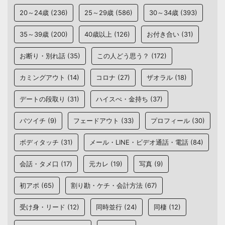
20～24歳
(236)
25～29歳
(586)
30～34歳
(393)
35～39歳
(200)
40歳以上
(126)
お付き合い
(31)
お断り・別れ話
(35)
この人どう思う？
(172)
カミングアウト
(14)
コロナ
(27)
ザオラル
(18)
デートの段取り
(31)
ハイスぺ・金持ち
(37)
バツイチ
(9)
フェードアウト
(33)
プロフィール
(30)
ボディタッチ
(31)
メール・LINE・ビデオ通話・電話
(84)
会話・タメ口
(17)
元カレ
(19)
写真
(9)
初アポ
(65)
割り勘・ケチ・会計方法
(67)
受け身・リード
(12)
同時並行
(24)
同棲
(12)