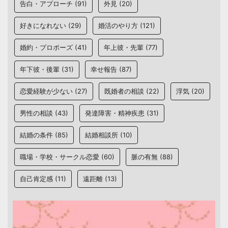
告白・アプローチ
(91)
外見
(20)
好きになれない
(29)
婚活のやり方
(121)
婚約・プロポーズ
(41)
年上彼・先輩
(77)
年下彼・後輩
(31)
幸せ報告
(87)
恋愛経験が少ない
(27)
既婚者の相談
(22)
浮気
(20)
男性の相談
(43)
発達障害・精神疾患
(31)
結婚の条件
(85)
結婚相談所
(10)
職場・学校・サークル恋愛
(60)
脈の有無
(88)
自己肯定感
(11)
遠距離
(13)