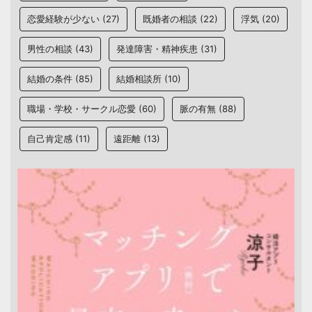
恋愛経験が少ない
(27)
既婚者の相談
(22)
浮気
(20)
男性の相談
(43)
発達障害・精神疾患
(31)
結婚の条件
(85)
結婚相談所
(10)
職場・学校・サークル恋愛
(60)
脈の有無
(88)
自己肯定感
(11)
遠距離
(13)