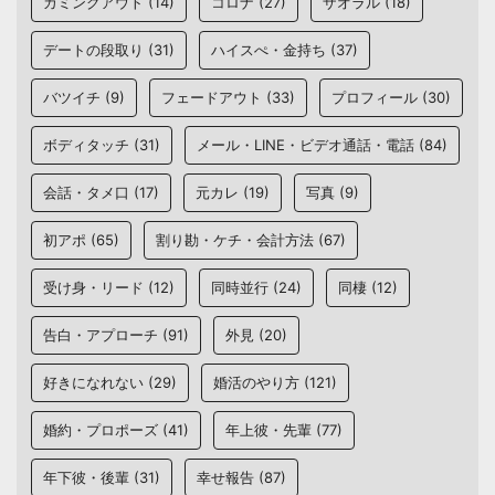
カミングアウト
(14)
コロナ
(27)
ザオラル
(18)
デートの段取り
(31)
ハイスぺ・金持ち
(37)
バツイチ
(9)
フェードアウト
(33)
プロフィール
(30)
ボディタッチ
(31)
メール・LINE・ビデオ通話・電話
(84)
会話・タメ口
(17)
元カレ
(19)
写真
(9)
初アポ
(65)
割り勘・ケチ・会計方法
(67)
受け身・リード
(12)
同時並行
(24)
同棲
(12)
告白・アプローチ
(91)
外見
(20)
好きになれない
(29)
婚活のやり方
(121)
婚約・プロポーズ
(41)
年上彼・先輩
(77)
年下彼・後輩
(31)
幸せ報告
(87)