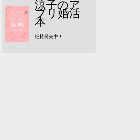
涼子のア
プリ婚活
本
絶賛発売中！