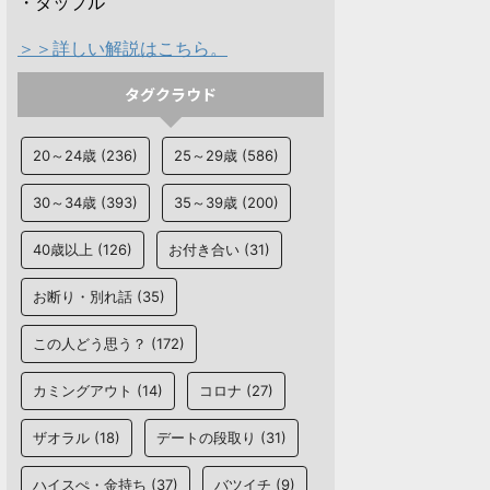
・タップル
＞＞詳しい解説はこちら。
タグクラウド
20～24歳
(236)
25～29歳
(586)
30～34歳
(393)
35～39歳
(200)
40歳以上
(126)
お付き合い
(31)
お断り・別れ話
(35)
この人どう思う？
(172)
カミングアウト
(14)
コロナ
(27)
ザオラル
(18)
デートの段取り
(31)
ハイスぺ・金持ち
(37)
バツイチ
(9)