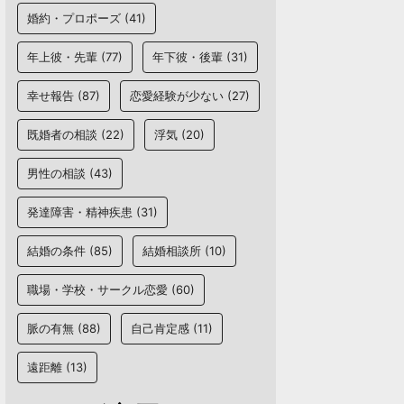
婚約・プロポーズ
(41)
年上彼・先輩
(77)
年下彼・後輩
(31)
幸せ報告
(87)
恋愛経験が少ない
(27)
既婚者の相談
(22)
浮気
(20)
男性の相談
(43)
発達障害・精神疾患
(31)
結婚の条件
(85)
結婚相談所
(10)
職場・学校・サークル恋愛
(60)
脈の有無
(88)
自己肯定感
(11)
遠距離
(13)