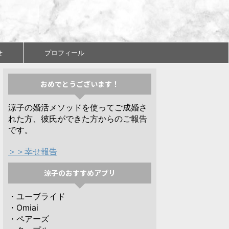
せ
プロフィール
おめでとうございます！
涼子の婚活メソッドを使ってご成婚さ
れた方、彼氏ができた方からのご報告
です。
＞＞幸せ報告
涼子のおすすめアプリ
・ユーブライド
・Omiai
・ペアーズ