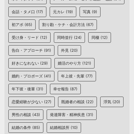
会話・タメ口
(17)
元カレ
(19)
写真
(9)
初アポ
(65)
割り勘・ケチ・会計方法
(67)
受け身・リード
(12)
同時並行
(24)
同棲
(12)
告白・アプローチ
(91)
外見
(20)
好きになれない
(29)
婚活のやり方
(121)
婚約・プロポーズ
(41)
年上彼・先輩
(77)
年下彼・後輩
(31)
幸せ報告
(87)
恋愛経験が少ない
(27)
既婚者の相談
(22)
浮気
(20)
男性の相談
(43)
発達障害・精神疾患
(31)
結婚の条件
(85)
結婚相談所
(10)