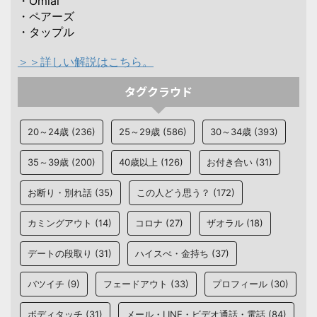
・Omiai
・ペアーズ
・タップル
＞＞詳しい解説はこちら。
タグクラウド
20～24歳
(236)
25～29歳
(586)
30～34歳
(393)
35～39歳
(200)
40歳以上
(126)
お付き合い
(31)
お断り・別れ話
(35)
この人どう思う？
(172)
カミングアウト
(14)
コロナ
(27)
ザオラル
(18)
デートの段取り
(31)
ハイスぺ・金持ち
(37)
バツイチ
(9)
フェードアウト
(33)
プロフィール
(30)
ボディタッチ
(31)
メール・LINE・ビデオ通話・電話
(84)