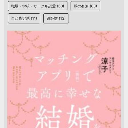
職場・学校・サークル恋愛
(60)
脈の有無
(88)
自己肯定感
(11)
遠距離
(13)