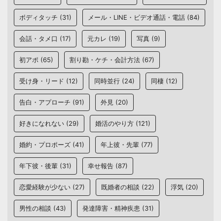
ボディタッチ
(31)
メール・LINE・ビデオ通話・電話
(84)
会話・タメ口
(17)
元カレ
(19)
写真
(9)
初アポ
(65)
割り勘・ケチ・会計方法
(67)
受け身・リード
(12)
同時並行
(24)
同棲
(12)
告白・アプローチ
(91)
外見
(20)
好きになれない
(29)
婚活のやり方
(121)
婚約・プロポーズ
(41)
年上彼・先輩
(77)
年下彼・後輩
(31)
幸せ報告
(87)
恋愛経験が少ない
(27)
既婚者の相談
(22)
浮気
(20)
男性の相談
(43)
発達障害・精神疾患
(31)