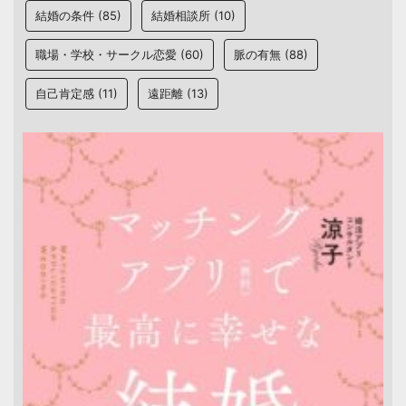
結婚の条件
(85)
結婚相談所
(10)
職場・学校・サークル恋愛
(60)
脈の有無
(88)
自己肯定感
(11)
遠距離
(13)