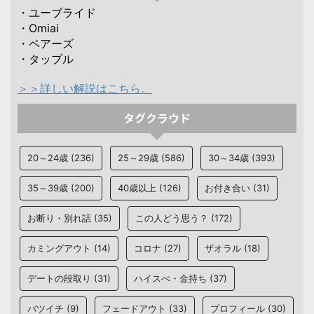
・ユーブライド
・Omiai
・ペアーズ
・タップル
＞＞詳しい解説はこちら。
タグクラウド
20～24歳
(236)
25～29歳
(586)
30～34歳
(393)
35～39歳
(200)
40歳以上
(126)
お付き合い
(31)
お断り・別れ話
(35)
この人どう思う？
(172)
カミングアウト
(14)
コロナ
(27)
ザオラル
(18)
デートの段取り
(31)
ハイスぺ・金持ち
(37)
バツイチ
(9)
フェードアウト
(33)
プロフィール
(30)