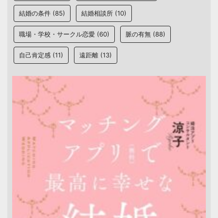
結婚の条件
(85)
結婚相談所
(10)
職場・学校・サークル恋愛
(60)
脈の有無
(88)
自己肯定感
(11)
遠距離
(13)