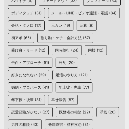
バツイチ
(9)
フェードアウト
(33)
プロフィール
(30)
ボディタッチ
(31)
メール・LINE・ビデオ通話・電話
(84)
会話・タメ口
(17)
元カレ
(19)
写真
(9)
初アポ
(65)
割り勘・ケチ・会計方法
(67)
受け身・リード
(12)
同時並行
(24)
同棲
(12)
告白・アプローチ
(91)
外見
(20)
好きになれない
(29)
婚活のやり方
(121)
婚約・プロポーズ
(41)
年上彼・先輩
(77)
年下彼・後輩
(31)
幸せ報告
(87)
恋愛経験が少ない
(27)
既婚者の相談
(22)
浮気
(20)
男性の相談
(43)
発達障害・精神疾患
(31)