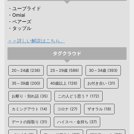
・ユーブライド
・Omiai
・ペアーズ
・タップル
＞＞詳しい解説はこちら。
タグクラウド
20～24歳
(236)
25～29歳
(586)
30～34歳
(393)
35～39歳
(200)
40歳以上
(126)
お付き合い
(31)
お断り・別れ話
(35)
この人どう思う？
(172)
カミングアウト
(14)
コロナ
(27)
ザオラル
(18)
デートの段取り
(31)
ハイスぺ・金持ち
(37)