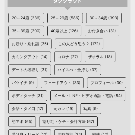
タグクラウド
20～24歳
(236)
25～29歳
(586)
30～34歳
(393)
35～39歳
(200)
40歳以上
(126)
お付き合い
(31)
お断り・別れ話
(35)
この人どう思う？
(172)
カミングアウト
(14)
コロナ
(27)
ザオラル
(18)
デートの段取り
(31)
ハイスぺ・金持ち
(37)
バツイチ
(9)
フェードアウト
(33)
プロフィール
(30)
ボディタッチ
(31)
メール・LINE・ビデオ通話・電話
(84)
会話・タメ口
(17)
元カレ
(19)
写真
(9)
初アポ
(65)
割り勘・ケチ・会計方法
(67)
受け身・リード
(12)
同時並行
(24)
同棲
(12)