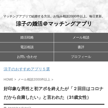
マッチングアプリで結婚する方法。お悩み相談2000件以上。毎日更新。
涼子の婚活＠マッチングアプリ
婚活戦略
メール相談
電話相談
書評
お問い合わせ
プロフィール
涼子のおすすめアプリ５選
HOME
>
メール相談2000件以上
>
好印象な男性と初アポを終えたが「２回目はコロナ
だから自粛したい」と言われた（31歳女性）