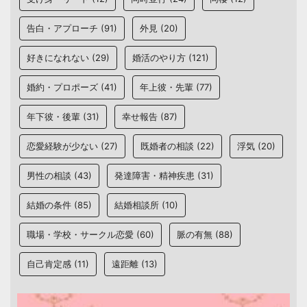
告白・アプローチ
(91)
外見
(20)
好きになれない
(29)
婚活のやり方
(121)
婚約・プロポーズ
(41)
年上彼・先輩
(77)
年下彼・後輩
(31)
幸せ報告
(87)
恋愛経験が少ない
(27)
既婚者の相談
(22)
浮気
(20)
男性の相談
(43)
発達障害・精神疾患
(31)
結婚の条件
(85)
結婚相談所
(10)
職場・学校・サークル恋愛
(60)
脈の有無
(88)
自己肯定感
(11)
遠距離
(13)