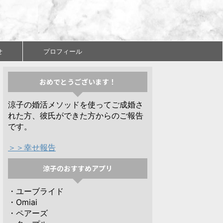
せ
プロフィール
おめでとうございます！
涼子の婚活メソッドを使ってご成婚さ
れた方、彼氏ができた方からのご報告
です。
＞＞幸せ報告
涼子のおすすめアプリ
・ユーブライド
・Omiai
・ペアーズ