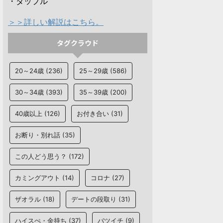
・タップル
＞＞詳しい解説はこちら。
タグクラウド
20～24歳
(236)
25～29歳
(586)
30～34歳
(393)
35～39歳
(200)
40歳以上
(126)
お付き合い
(31)
お断り・別れ話
(35)
この人どう思う？
(172)
カミングアウト
(14)
コロナ
(27)
ザオラル
(18)
デートの段取り
(31)
ハイスぺ・金持ち
(37)
バツイチ
(9)