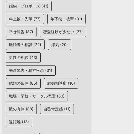
婚約・プロポーズ
(41)
年上彼・先輩
(77)
年下彼・後輩
(31)
幸せ報告
(87)
恋愛経験が少ない
(27)
既婚者の相談
(22)
浮気
(20)
男性の相談
(43)
発達障害・精神疾患
(31)
結婚の条件
(85)
結婚相談所
(10)
職場・学校・サークル恋愛
(60)
脈の有無
(88)
自己肯定感
(11)
遠距離
(13)