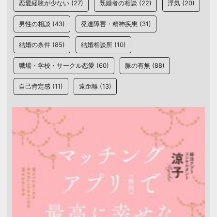
恋愛経験が少ない
(27)
既婚者の相談
(22)
浮気
(20)
男性の相談
(43)
発達障害・精神疾患
(31)
結婚の条件
(85)
結婚相談所
(10)
職場・学校・サークル恋愛
(60)
脈の有無
(88)
自己肯定感
(11)
遠距離
(13)