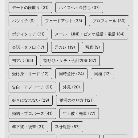
デートの段取り
(31)
ハイスぺ・金持ち
(37)
バツイチ
(9)
フェードアウト
(33)
プロフィール
(30)
ボディタッチ
(31)
メール・LINE・ビデオ通話・電話
(84)
会話・タメ口
(17)
元カレ
(19)
写真
(9)
初アポ
(65)
割り勘・ケチ・会計方法
(67)
受け身・リード
(12)
同時並行
(24)
同棲
(12)
告白・アプローチ
(91)
外見
(20)
好きになれない
(29)
婚活のやり方
(121)
婚約・プロポーズ
(41)
年上彼・先輩
(77)
年下彼・後輩
(31)
幸せ報告
(87)