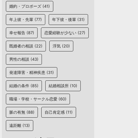
婚約・プロポーズ
(41)
年上彼・先輩
(77)
年下彼・後輩
(31)
幸せ報告
(87)
恋愛経験が少ない
(27)
既婚者の相談
(22)
浮気
(20)
男性の相談
(43)
発達障害・精神疾患
(31)
結婚の条件
(85)
結婚相談所
(10)
職場・学校・サークル恋愛
(60)
脈の有無
(88)
自己肯定感
(11)
遠距離
(13)