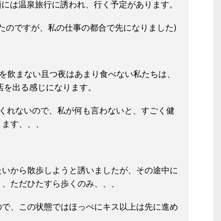
頭には温泉旅行に誘われ、行く予定
があります。
ったのですが、私の仕事の都合で先
になりました)
酒を飲まない且つ夜はあまり食べない
私たちは、
店を出る感じになります。
てくれないので、私が何も言わないと
、すごく健
ります、、、
たいから散歩しようと誘いましたが、その途中に
く、ただひたすら歩くのみ、、、
ので、この状態ではほっぺにキス以上
は先に進め