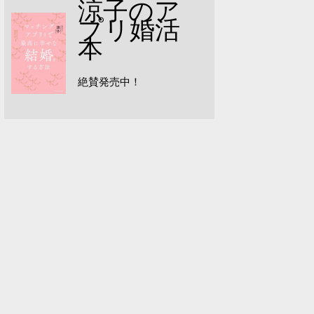
涼子のア
プリ婚活
本
絶賛発売中！