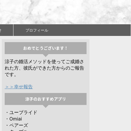
せ
プロフィール
おめでとうございます！
涼子の婚活メソッドを使ってご成婚さ
れた方、彼氏ができた方からのご報告
です。
＞＞幸せ報告
涼子のおすすめアプリ
・ユーブライド
・Omiai
・ペアーズ