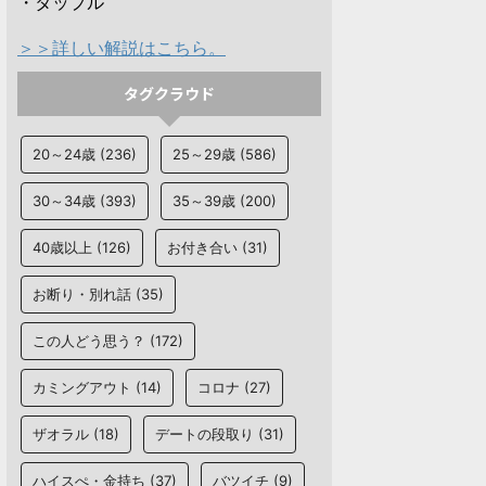
・タップル
＞＞詳しい解説はこちら。
タグクラウド
20～24歳
(236)
25～29歳
(586)
30～34歳
(393)
35～39歳
(200)
40歳以上
(126)
お付き合い
(31)
お断り・別れ話
(35)
この人どう思う？
(172)
カミングアウト
(14)
コロナ
(27)
ザオラル
(18)
デートの段取り
(31)
ハイスぺ・金持ち
(37)
バツイチ
(9)