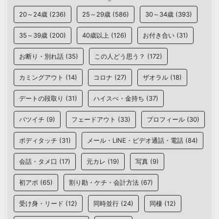
20～24歳
(236)
25～29歳
(586)
30～34歳
(393)
35～39歳
(200)
40歳以上
(126)
お付き合い
(31)
お断り・別れ話
(35)
この人どう思う？
(172)
カミングアウト
(14)
コロナ
(27)
ザオラル
(18)
デートの段取り
(31)
ハイスぺ・金持ち
(37)
バツイチ
(9)
フェードアウト
(33)
プロフィール
(30)
ボディタッチ
(31)
メール・LINE・ビデオ通話・電話
(84)
会話・タメ口
(17)
元カレ
(19)
写真
(9)
初アポ
(65)
割り勘・ケチ・会計方法
(67)
受け身・リード
(12)
同時並行
(24)
同棲
(12)