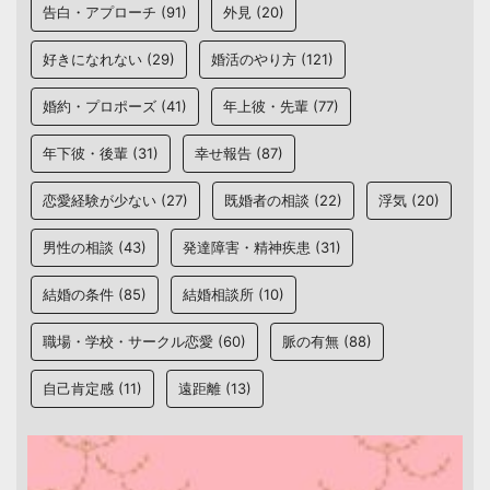
告白・アプローチ
(91)
外見
(20)
好きになれない
(29)
婚活のやり方
(121)
婚約・プロポーズ
(41)
年上彼・先輩
(77)
年下彼・後輩
(31)
幸せ報告
(87)
恋愛経験が少ない
(27)
既婚者の相談
(22)
浮気
(20)
男性の相談
(43)
発達障害・精神疾患
(31)
結婚の条件
(85)
結婚相談所
(10)
職場・学校・サークル恋愛
(60)
脈の有無
(88)
自己肯定感
(11)
遠距離
(13)