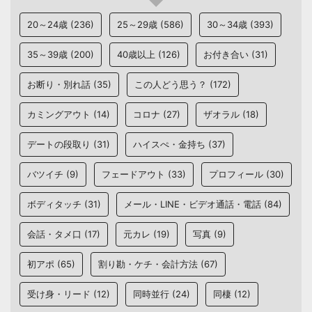
20～24歳
(236)
25～29歳
(586)
30～34歳
(393)
35～39歳
(200)
40歳以上
(126)
お付き合い
(31)
お断り・別れ話
(35)
この人どう思う？
(172)
カミングアウト
(14)
コロナ
(27)
ザオラル
(18)
デートの段取り
(31)
ハイスぺ・金持ち
(37)
バツイチ
(9)
フェードアウト
(33)
プロフィール
(30)
ボディタッチ
(31)
メール・LINE・ビデオ通話・電話
(84)
会話・タメ口
(17)
元カレ
(19)
写真
(9)
初アポ
(65)
割り勘・ケチ・会計方法
(67)
受け身・リード
(12)
同時並行
(24)
同棲
(12)