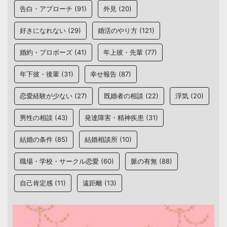
告白・アプローチ
(91)
外見
(20)
好きになれない
(29)
婚活のやり方
(121)
婚約・プロポーズ
(41)
年上彼・先輩
(77)
年下彼・後輩
(31)
幸せ報告
(87)
恋愛経験が少ない
(27)
既婚者の相談
(22)
浮気
(20)
男性の相談
(43)
発達障害・精神疾患
(31)
結婚の条件
(85)
結婚相談所
(10)
職場・学校・サークル恋愛
(60)
脈の有無
(88)
自己肯定感
(11)
遠距離
(13)