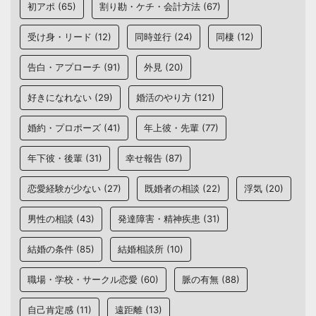
初アポ
(65)
割り勘・ケチ・会計方法
(67)
受け身・リード
(12)
同時並行
(24)
同棲
(12)
告白・アプローチ
(91)
外見
(20)
好きになれない
(29)
婚活のやり方
(121)
婚約・プロポーズ
(41)
年上彼・先輩
(77)
年下彼・後輩
(31)
幸せ報告
(87)
恋愛経験が少ない
(27)
既婚者の相談
(22)
浮気
(20)
男性の相談
(43)
発達障害・精神疾患
(31)
結婚の条件
(85)
結婚相談所
(10)
職場・学校・サークル恋愛
(60)
脈の有無
(88)
自己肯定感
(11)
遠距離
(13)