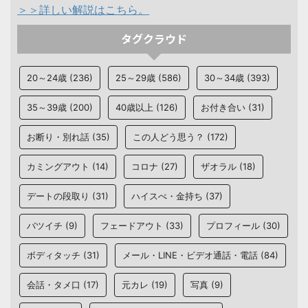
＞＞詳しい解説はこちら。
タグクラウド
20～24歳
(236)
25～29歳
(586)
30～34歳
(393)
35～39歳
(200)
40歳以上
(126)
お付き合い
(31)
お断り・別れ話
(35)
この人どう思う？
(172)
カミングアウト
(14)
コロナ
(27)
ザオラル
(18)
デートの段取り
(31)
ハイスぺ・金持ち
(37)
バツイチ
(9)
フェードアウト
(33)
プロフィール
(30)
ボディタッチ
(31)
メール・LINE・ビデオ通話・電話
(84)
会話・タメ口
(17)
元カレ
(19)
写真
(9)