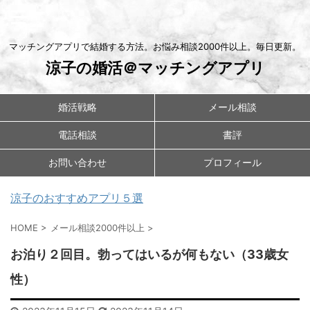
マッチングアプリで結婚する方法。お悩み相談2000件以上。毎日更新。
涼子の婚活＠マッチングアプリ
婚活戦略
メール相談
電話相談
書評
お問い合わせ
プロフィール
涼子のおすすめアプリ５選
HOME
>
メール相談2000件以上
>
お泊り２回目。勃ってはいるが何もない（33歳女
性）