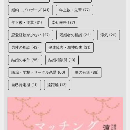
婚約・プロポーズ
(41)
年上彼・先輩
(77)
年下彼・後輩
(31)
幸せ報告
(87)
恋愛経験が少ない
(27)
既婚者の相談
(22)
浮気
(20)
男性の相談
(43)
発達障害・精神疾患
(31)
結婚の条件
(85)
結婚相談所
(10)
職場・学校・サークル恋愛
(60)
脈の有無
(88)
自己肯定感
(11)
遠距離
(13)