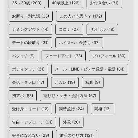
35～39歳
(200)
40歳以上
(126)
お付き合い
(31)
お断り・別れ話
(35)
この人どう思う？
(172)
カミングアウト
(14)
コロナ
(27)
ザオラル
(18)
デートの段取り
(31)
ハイスぺ・金持ち
(37)
バツイチ
(9)
フェードアウト
(33)
プロフィール
(30)
ボディタッチ
(31)
メール・LINE・ビデオ通話・電話
(84)
会話・タメ口
(17)
元カレ
(19)
写真
(9)
初アポ
(65)
割り勘・ケチ・会計方法
(67)
受け身・リード
(12)
同時並行
(24)
同棲
(12)
告白・アプローチ
(91)
外見
(20)
好きになれない
(29)
婚活のやり方
(121)