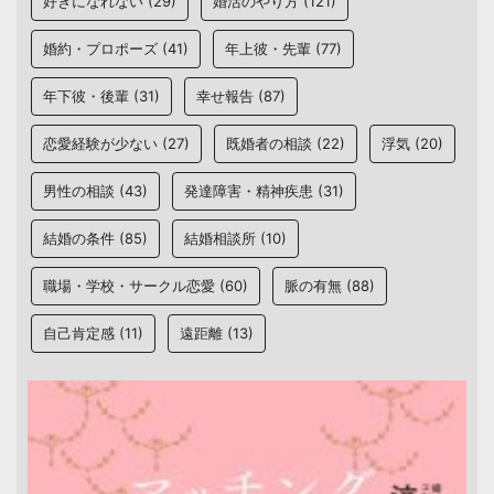
好きになれない
(29)
婚活のやり方
(121)
婚約・プロポーズ
(41)
年上彼・先輩
(77)
年下彼・後輩
(31)
幸せ報告
(87)
恋愛経験が少ない
(27)
既婚者の相談
(22)
浮気
(20)
男性の相談
(43)
発達障害・精神疾患
(31)
結婚の条件
(85)
結婚相談所
(10)
職場・学校・サークル恋愛
(60)
脈の有無
(88)
自己肯定感
(11)
遠距離
(13)