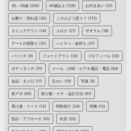
35～39歳
(200)
40歳以上
(126)
お付き合い
(31)
お断り・別れ話
(35)
この人どう思う？
(172)
カミングアウト
(14)
コロナ
(27)
ザオラル
(18)
デートの段取り
(31)
ハイスぺ・金持ち
(37)
バツイチ
(9)
フェードアウト
(33)
プロフィール
(30)
ボディタッチ
(31)
メール・LINE・ビデオ通話・電話
(84)
会話・タメ口
(17)
元カレ
(19)
写真
(9)
初アポ
(65)
割り勘・ケチ・会計方法
(67)
受け身・リード
(12)
同時並行
(24)
同棲
(12)
告白・アプローチ
(91)
外見
(20)