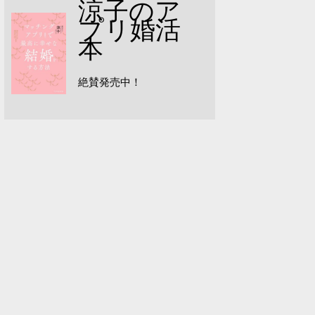
涼子のア
プリ婚活
本
絶賛発売中！