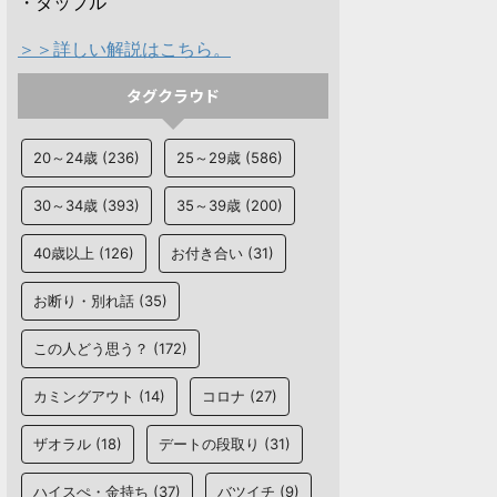
・タップル
＞＞詳しい解説はこちら。
タグクラウド
20～24歳
(236)
25～29歳
(586)
30～34歳
(393)
35～39歳
(200)
40歳以上
(126)
お付き合い
(31)
お断り・別れ話
(35)
この人どう思う？
(172)
カミングアウト
(14)
コロナ
(27)
ザオラル
(18)
デートの段取り
(31)
ハイスぺ・金持ち
(37)
バツイチ
(9)