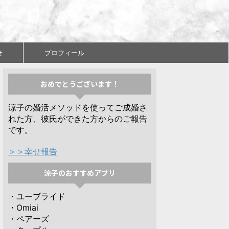
せ
プロフィール
おめでとうございます！
涼子の婚活メソッドを使ってご成婚さ
れた方、彼氏ができた方からのご報告
です。
＞＞幸せ報告
涼子のおすすめアプリ
・ユーブライド
・Omiai
・ペアーズ