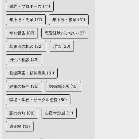
婚約・プロポーズ
(41)
年上彼・先輩
(77)
年下彼・後輩
(31)
幸せ報告
(87)
恋愛経験が少ない
(27)
既婚者の相談
(22)
浮気
(20)
男性の相談
(43)
発達障害・精神疾患
(31)
結婚の条件
(85)
結婚相談所
(10)
職場・学校・サークル恋愛
(60)
脈の有無
(88)
自己肯定感
(11)
遠距離
(13)