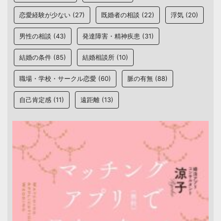
恋愛経験が少ない
(27)
既婚者の相談
(22)
浮気
(20)
男性の相談
(43)
発達障害・精神疾患
(31)
結婚の条件
(85)
結婚相談所
(10)
職場・学校・サークル恋愛
(60)
脈の有無
(88)
自己肯定感
(11)
遠距離
(13)