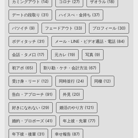
カミングアウト
(14)
コロナ
(27)
ザオラル
(18)
デートの段取り
(31)
ハイスぺ・金持ち
(37)
バツイチ
(9)
フェードアウト
(33)
プロフィール
(30)
ボディタッチ
(31)
メール・LINE・ビデオ通話・電話
(84)
会話・タメ口
(17)
元カレ
(19)
写真
(9)
初アポ
(65)
割り勘・ケチ・会計方法
(67)
受け身・リード
(12)
同時並行
(24)
同棲
(12)
告白・アプローチ
(91)
外見
(20)
好きになれない
(29)
婚活のやり方
(121)
婚約・プロポーズ
(41)
年上彼・先輩
(77)
年下彼・後輩
(31)
幸せ報告
(87)