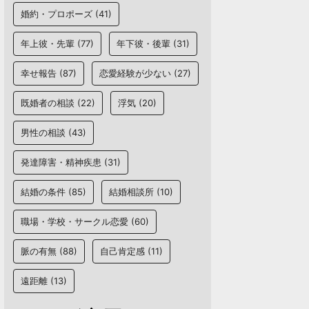
婚約・プロポーズ
(41)
年上彼・先輩
(77)
年下彼・後輩
(31)
幸せ報告
(87)
恋愛経験が少ない
(27)
既婚者の相談
(22)
浮気
(20)
男性の相談
(43)
発達障害・精神疾患
(31)
結婚の条件
(85)
結婚相談所
(10)
職場・学校・サークル恋愛
(60)
脈の有無
(88)
自己肯定感
(11)
遠距離
(13)