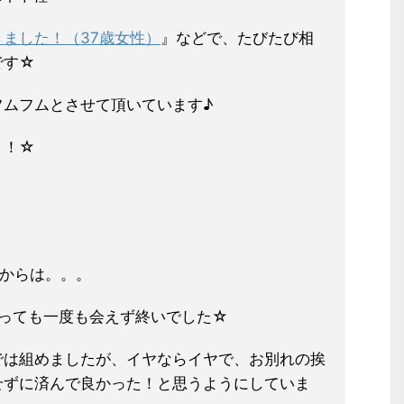
ました！（37歳女性）
』などで、
たびたび相
です☆
フムフムとさせて頂いています♪
！！☆
）からは。。。
待っても一度も会えず終いでした☆
では組めましたが、イヤならイヤで、
お別れの挨
せずに済んで良かった！と
思うようにしていま