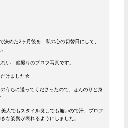
）
で決めた2ヶ月後を、私の心の切替
日にして、
た。
はない、他撮りのプロフ写真です。
ただけました☆
日のうちに送ってくださったので、
ほんのりと身
☆
、美人でもスタイル良しでも無いので
汗、プロフ
向きな姿勢が表れるように
しました。