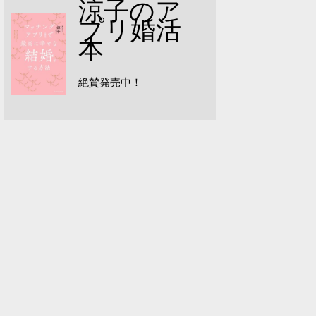
涼子のア
プリ婚活
本
絶賛発売中！