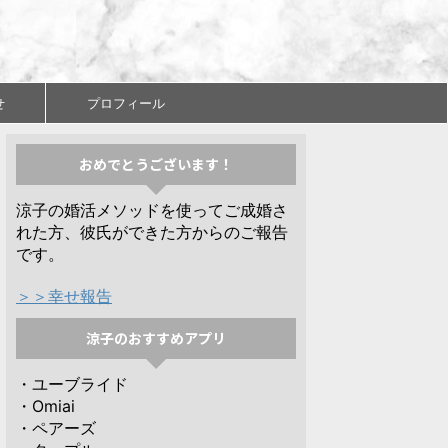
せ
プロフィール
おめでとうございます！
涼子の婚活メソッドを使ってご成婚さ
れた方、彼氏ができた方からのご報告
です。
＞＞幸せ報告
涼子のおすすめアプリ
・ユーブライド
・Omiai
・ペアーズ