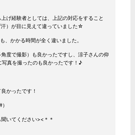
ち上げ経験者としては、上記の対応を
すること
ず汗）が目に見えて違ってい
ました☆
ても、かかる時間が全く違いました
。
多角度で撮影）も良かったですし、涼
子さんの仰
に写真を撮ったのも良か
ったです！♪
て良かったです！
#）
聞いてください><＊＊