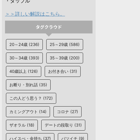
・タップル
＞＞詳しい解説はこちら。
タグクラウド
20～24歳
(236)
25～29歳
(586)
30～34歳
(393)
35～39歳
(200)
40歳以上
(126)
お付き合い
(31)
お断り・別れ話
(35)
この人どう思う？
(172)
カミングアウト
(14)
コロナ
(27)
ザオラル
(18)
デートの段取り
(31)
ハイスぺ・金持ち
(37)
バツイチ
(9)