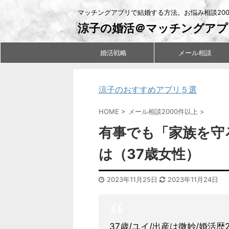
マッチングアプリで結婚する方法。お悩み相談20
涼子の婚活＠マッチングアプ
婚活戦略
メール相談
涼子のおすすめアプリ５選
HOME
>
メール相談2000件以上
>
有事でも「家族を守
は（37歳女性）
2023年11月25日
2023年11月24日
37歳/ユイ/出産は微妙/婚活歴