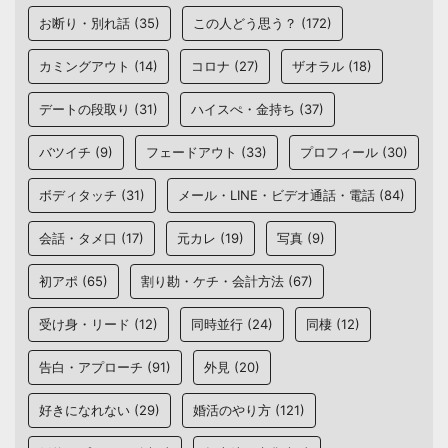
お断り・別れ話
(35)
この人どう思う？
(172)
カミングアウト
(14)
コロナ
(27)
ザオラル
(18)
デートの段取り
(31)
ハイスぺ・金持ち
(37)
バツイチ
(9)
フェードアウト
(33)
プロフィール
(30)
ボディタッチ
(31)
メール・LINE・ビデオ通話・電話
(84)
会話・タメ口
(17)
元カレ
(19)
写真
(9)
初アポ
(65)
割り勘・ケチ・会計方法
(67)
受け身・リード
(12)
同時並行
(24)
同棲
(12)
告白・アプローチ
(91)
外見
(20)
好きになれない
(29)
婚活のやり方
(121)