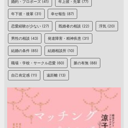
婚約・プロポーズ
(41)
年上彼・先輩
(77)
年下彼・後輩
(31)
幸せ報告
(87)
恋愛経験が少ない
(27)
既婚者の相談
(22)
浮気
(20)
男性の相談
(43)
発達障害・精神疾患
(31)
結婚の条件
(85)
結婚相談所
(10)
職場・学校・サークル恋愛
(60)
脈の有無
(88)
自己肯定感
(11)
遠距離
(13)