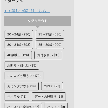
・タップル
＞＞詳しい解説はこちら。
タグクラウド
20～24歳
(236)
25～29歳
(586)
30～34歳
(393)
35～39歳
(200)
40歳以上
(126)
お付き合い
(31)
お断り・別れ話
(35)
この人どう思う？
(172)
カミングアウト
(14)
コロナ
(27)
ザオラル
(18)
デートの段取り
(31)
ハイスぺ・金持ち
(37)
バツイチ
(9)