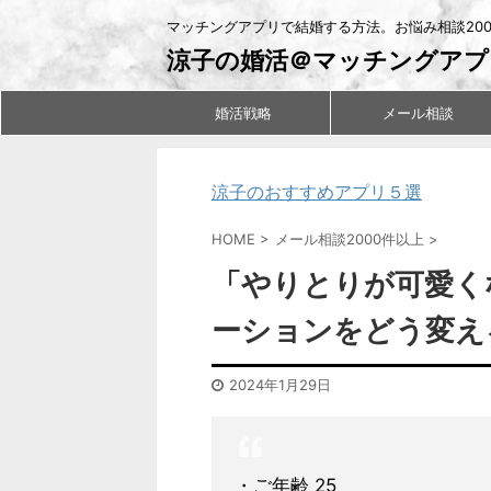
マッチングアプリで結婚する方法。お悩み相談20
涼子の婚活＠マッチングアプ
婚活戦略
メール相談
涼子のおすすめアプリ５選
HOME
>
メール相談2000件以上
>
「やりとりが可愛く
ーションをどう変え
2024年1月29日
・ご年齢 25