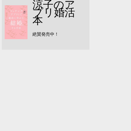
涼子のア
プリ婚活
本
絶賛発売中！