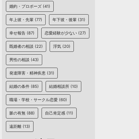
婚約・プロポーズ
(41)
年上彼・先輩
(77)
年下彼・後輩
(31)
幸せ報告
(87)
恋愛経験が少ない
(27)
既婚者の相談
(22)
浮気
(20)
男性の相談
(43)
発達障害・精神疾患
(31)
結婚の条件
(85)
結婚相談所
(10)
職場・学校・サークル恋愛
(60)
脈の有無
(88)
自己肯定感
(11)
遠距離
(13)