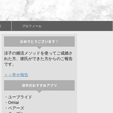
せ
プロフィール
おめでとうございます！
涼子の婚活メソッドを使ってご成婚さ
れた方、彼氏ができた方からのご報告
です。
＞＞幸せ報告
涼子のおすすめアプリ
・ユーブライド
・Omiai
・ペアーズ