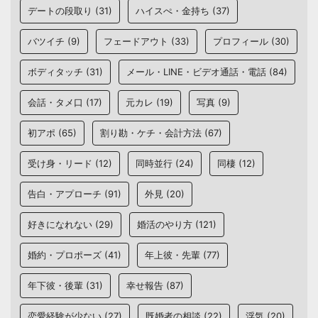
デートの段取り
(31)
ハイスぺ・金持ち
(37)
バツイチ
(9)
フェードアウト
(33)
プロフィール
(30)
ボディタッチ
(31)
メール・LINE・ビデオ通話・電話
(84)
会話・タメ口
(17)
元カレ
(19)
写真
(9)
初アポ
(65)
割り勘・ケチ・会計方法
(67)
受け身・リード
(12)
同時並行
(24)
同棲
(12)
告白・アプローチ
(91)
外見
(20)
好きになれない
(29)
婚活のやり方
(121)
婚約・プロポーズ
(41)
年上彼・先輩
(77)
年下彼・後輩
(31)
幸せ報告
(87)
恋愛経験が少ない
(27)
既婚者の相談
(22)
浮気
(20)