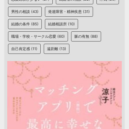
男性の相談
(43)
発達障害・精神疾患
(31)
結婚の条件
(85)
結婚相談所
(10)
職場・学校・サークル恋愛
(60)
脈の有無
(88)
自己肯定感
(11)
遠距離
(13)