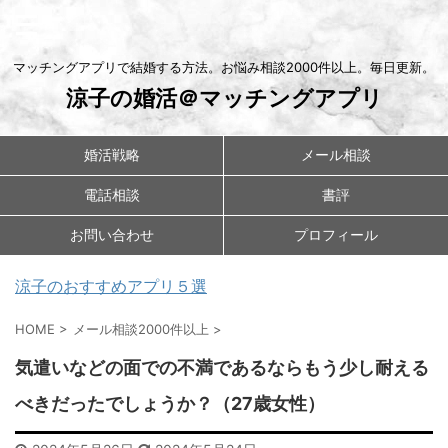
マッチングアプリで結婚する方法。お悩み相談2000件以上。毎日更新。
涼子の婚活＠マッチングアプリ
婚活戦略
メール相談
電話相談
書評
お問い合わせ
プロフィール
涼子のおすすめアプリ５選
HOME
>
メール相談2000件以上
>
気遣いなどの面での不満であるならもう少し耐える
べきだったでしょうか？（27歳女性）