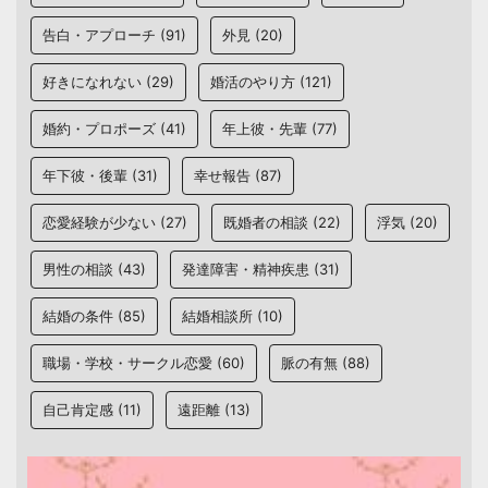
告白・アプローチ
(91)
外見
(20)
好きになれない
(29)
婚活のやり方
(121)
婚約・プロポーズ
(41)
年上彼・先輩
(77)
年下彼・後輩
(31)
幸せ報告
(87)
恋愛経験が少ない
(27)
既婚者の相談
(22)
浮気
(20)
男性の相談
(43)
発達障害・精神疾患
(31)
結婚の条件
(85)
結婚相談所
(10)
職場・学校・サークル恋愛
(60)
脈の有無
(88)
自己肯定感
(11)
遠距離
(13)