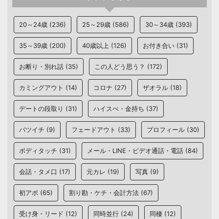
20～24歳
(236)
25～29歳
(586)
30～34歳
(393)
35～39歳
(200)
40歳以上
(126)
お付き合い
(31)
お断り・別れ話
(35)
この人どう思う？
(172)
カミングアウト
(14)
コロナ
(27)
ザオラル
(18)
デートの段取り
(31)
ハイスぺ・金持ち
(37)
バツイチ
(9)
フェードアウト
(33)
プロフィール
(30)
ボディタッチ
(31)
メール・LINE・ビデオ通話・電話
(84)
会話・タメ口
(17)
元カレ
(19)
写真
(9)
初アポ
(65)
割り勘・ケチ・会計方法
(67)
受け身・リード
(12)
同時並行
(24)
同棲
(12)