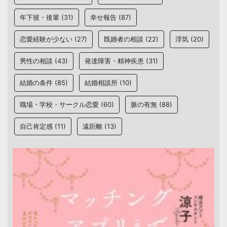
年下彼・後輩
(31)
幸せ報告
(87)
恋愛経験が少ない
(27)
既婚者の相談
(22)
浮気
(20)
男性の相談
(43)
発達障害・精神疾患
(31)
結婚の条件
(85)
結婚相談所
(10)
職場・学校・サークル恋愛
(60)
脈の有無
(88)
自己肯定感
(11)
遠距離
(13)