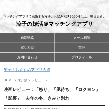
マッチングアプリで結婚する方法。お悩み相談2000件以上。毎日更新。
涼子の婚活＠マッチングアプリ
婚活戦略
メール相談
電話相談
書評
お問い合わせ
プロフィール
涼子のおすすめアプリ５選
HOME
>
未分類
>
レビュー
>
映画レビュー：「怒り」「凪待ち」「ロクヨン」
「影裏」「去年の冬、きみと別れ」