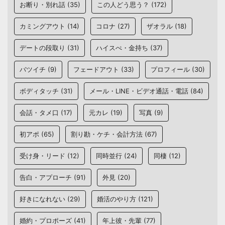
お断り・別れ話
(35)
この人どう思う？
(172)
カミングアウト
(14)
コロナ
(27)
ザオラル
(18)
デートの段取り
(31)
ハイスぺ・金持ち
(37)
バツイチ
(9)
フェードアウト
(33)
プロフィール
(30)
ボディタッチ
(31)
メール・LINE・ビデオ通話・電話
(84)
会話・タメ口
(17)
元カレ
(19)
写真
(9)
初アポ
(65)
割り勘・ケチ・会計方法
(67)
受け身・リード
(12)
同時並行
(24)
同棲
(12)
告白・アプローチ
(91)
外見
(20)
好きになれない
(29)
婚活のやり方
(121)
婚約・プロポーズ
(41)
年上彼・先輩
(77)