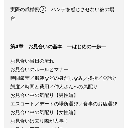
実際の成婚例② ハンデを感じさせない彼の場
合
第4章 お見
合いの基本 ―はじめの一歩―
お見合い当日の流れ
お見合いのルールとマ
ナー
時間厳守／服装などの身だしなみ／挨拶／会話と
態度／時間と費用／仲人
さんへの気配り
お見合い中の気配り【男性編】
エスコート／デートの場所
選び／食事のお店選び
お見合い中の気配り【女性編】
お見合いは去り際が大事！