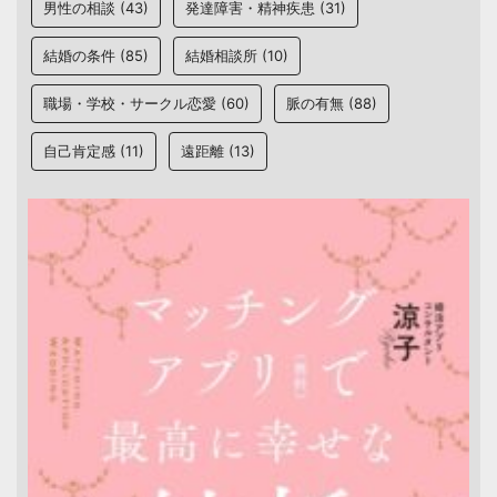
男性の相談
(43)
発達障害・精神疾患
(31)
結婚の条件
(85)
結婚相談所
(10)
職場・学校・サークル恋愛
(60)
脈の有無
(88)
自己肯定感
(11)
遠距離
(13)