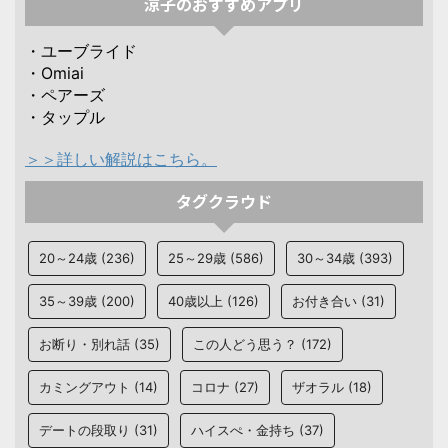
涼子のおすすめアプリ
・ユーブライド
・Omiai
・ペアーズ
・タップル
＞＞詳しい解説はこちら。
タグクラウド
20～24歳
(236)
25～29歳
(586)
30～34歳
(393)
35～39歳
(200)
40歳以上
(126)
お付き合い
(31)
お断り・別れ話
(35)
この人どう思う？
(172)
カミングアウト
(14)
コロナ
(27)
ザオラル
(18)
デートの段取り
(31)
ハイスぺ・金持ち
(37)