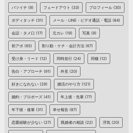
バツイチ
(9)
フェードアウト
(33)
プロフィール
(30)
ボディタッチ
(31)
メール・LINE・ビデオ通話・電話
(84)
会話・タメ口
(17)
元カレ
(19)
写真
(9)
初アポ
(65)
割り勘・ケチ・会計方法
(67)
受け身・リード
(12)
同時並行
(24)
同棲
(12)
告白・アプローチ
(91)
外見
(20)
好きになれない
(29)
婚活のやり方
(121)
婚約・プロポーズ
(41)
年上彼・先輩
(77)
年下彼・後輩
(31)
幸せ報告
(87)
恋愛経験が少ない
(27)
既婚者の相談
(22)
浮気
(20)