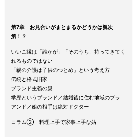
第7章 お見合いがまとまるかどうかは親次
第！？
いいご縁は「誰か
が」「そのうち」持ってきてく
れるものではない
「親の介護は子供のつとめ」と
いう考え方
伝統と格式旧家
ブランド主義の親
学歴というブラン
ド／結婚後に住む地域のブラ
アンド／娘の相手は絶対ドクター
コラム② 料理上手で家事上手な姑