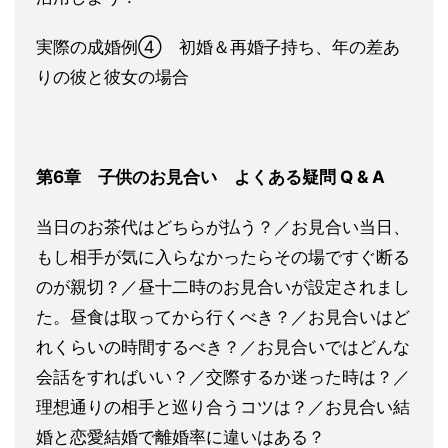
実際の成婚例④ 初婚＆再婚子持ち、年の差あ
りの彼と彼女の場合
第6章 子供のお見合
い よくある疑問 Q & A
当日のお茶代はどちらが払う？／お見合い当日、
もし相手が気に入らなか
ったらその場ですぐ断る
のが親切？／昼十二時のお見合いが設定されま
し
た。昼食は取ってから行くべき？／お見合いはど
れくらいの時間するべ
き？／お見合いではどんな
会話をすればいい？／交際するか迷った時は？／
理想
通りの相手と巡り合うコツは？／お見合い結
婚と恋愛結婚で離婚率に違い
はある？