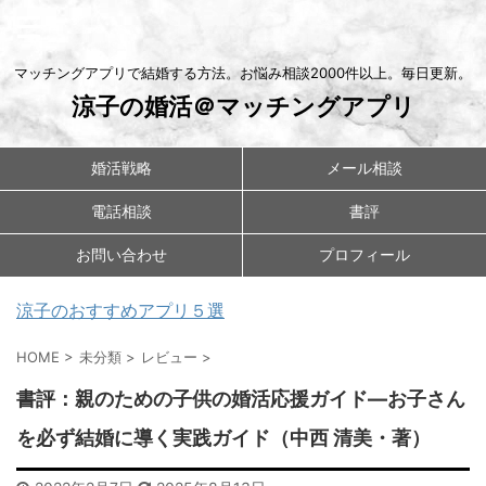
マッチングアプリで結婚する方法。お悩み相談2000件以上。毎日更新。
涼子の婚活＠マッチングアプリ
婚活戦略
メール相談
電話相談
書評
お問い合わせ
プロフィール
涼子のおすすめアプリ５選
HOME
>
未分類
>
レビュー
>
書評：親のための子供の婚活応援ガイド―お子さん
を必ず結婚に導く実践ガイド（中西 清美・著）