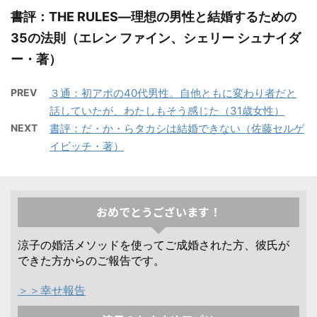
書評：THE RULES―理想の男性と結婚するための
35の法則（エレン ファイン、シェリー シュナイダ
ー・著）
PREV
３通：初アポの40代男性。自他ともに変わり者だと
話していたが、わたしもそう感じた（31歳女性）
NEXT
書評：だ・か・らタカシは結婚できない（佐藤セルゲ
イビッチ・著）
おめでとうございます！
涼子の婚活メソッドを使ってご成婚された方、彼氏が
できた方からのご報告です。
＞＞幸せ報告