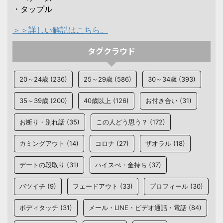
・タップル
＞＞詳しい解説はこちら。
タグクラウド
20～24歳
(236)
25～29歳
(586)
30～34歳
(393)
35～39歳
(200)
40歳以上
(126)
お付き合い
(31)
お断り・別れ話
(35)
この人どう思う？
(172)
カミングアウト
(14)
コロナ
(27)
ザオラル
(18)
デートの段取り
(31)
ハイスぺ・金持ち
(37)
バツイチ
(9)
フェードアウト
(33)
プロフィール
(30)
ボディタッチ
(31)
メール・LINE・ビデオ通話・電話
(84)