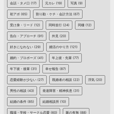
会話・タメ口
(17)
元カレ
(19)
写真
(9)
初アポ
(65)
割り勘・ケチ・会計方法
(67)
受け身・リード
(12)
同時並行
(24)
同棲
(12)
告白・アプローチ
(91)
外見
(20)
好きになれない
(29)
婚活のやり方
(121)
婚約・プロポーズ
(41)
年上彼・先輩
(77)
年下彼・後輩
(31)
幸せ報告
(87)
恋愛経験が少ない
(27)
既婚者の相談
(22)
浮気
(20)
男性の相談
(43)
発達障害・精神疾患
(31)
結婚の条件
(85)
結婚相談所
(10)
職場・学校・サークル恋愛
(60)
脈の有無
(88)