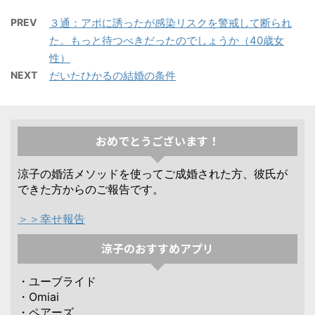
PREV
３通：アポに誘ったが感染リスクを警戒して断られ
た。もっと待つべきだったのでしょうか（40歳女
性）
NEXT
だいたひかるの結婚の条件
おめでとうございます！
涼子の婚活メソッドを使ってご成婚された方、彼氏が
できた方からのご報告です。
＞＞幸せ報告
涼子のおすすめアプリ
・ユーブライド
・Omiai
・ペアーズ