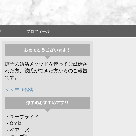
せ
プロフィール
おめでとうございます！
涼子の婚活メソッドを使ってご成婚さ
れた方、彼氏ができた方からのご報告
です。
＞＞幸せ報告
涼子のおすすめアプリ
・ユーブライド
・Omiai
・ペアーズ