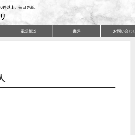
00件以上。毎日更新。
リ
電話相談
書評
お問い合わ
人