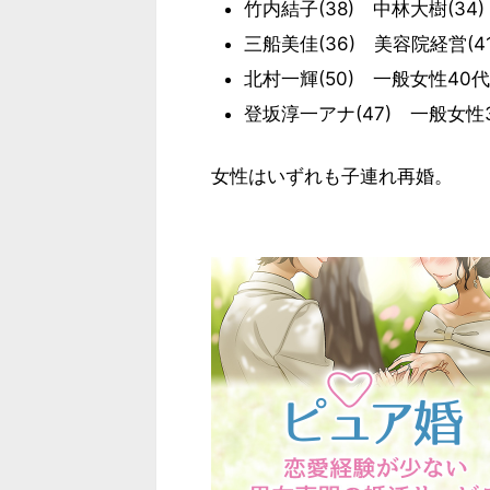
竹内結子(38) 中林大樹(34)
三船美佳(36) 美容院経営(41
北村一輝(50) 一般女性40代
登坂淳一アナ(47) 一般女性
女性はいずれも子連れ再婚。