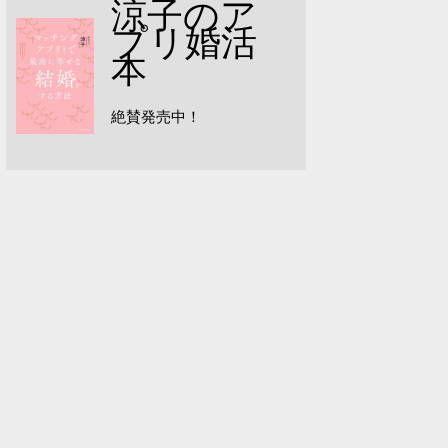
涼子のア
プリ婚活
本
絶賛発売中！