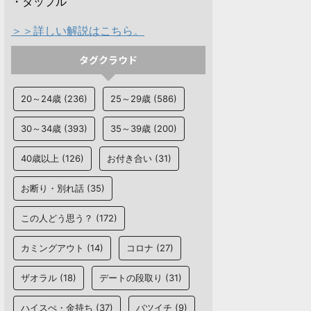
・タップル
＞＞詳しい解説はこちら。
タグクラウド
20～24歳
(236)
25～29歳
(586)
30～34歳
(393)
35～39歳
(200)
40歳以上
(126)
お付き合い
(31)
お断り・別れ話
(35)
この人どう思う？
(172)
カミングアウト
(14)
コロナ
(27)
ザオラル
(18)
デートの段取り
(31)
ハイスぺ・金持ち
(37)
バツイチ
(9)