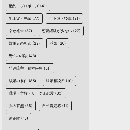
婚約・プロポーズ
(41)
年上彼・先輩
(77)
年下彼・後輩
(31)
幸せ報告
(87)
恋愛経験が少ない
(27)
既婚者の相談
(22)
浮気
(20)
男性の相談
(43)
発達障害・精神疾患
(31)
結婚の条件
(85)
結婚相談所
(10)
職場・学校・サークル恋愛
(60)
脈の有無
(88)
自己肯定感
(11)
遠距離
(13)