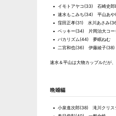
イモトアヤコ(33) 石崎史郎D(
速水もこみち(34) 平山あや(
窪田正孝(31) 水川あさみ(36
ベッキー(34) 片岡治大コー
バカリズム(44) 夢眠ねむ
二宮和也(36) 伊藤綾子(38)
速水＆平山は大物カップルだが、
晩婚編
小泉進次郎(38) 滝川クリステ