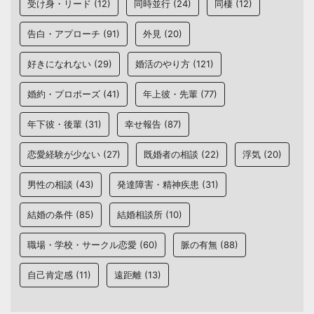
受け身・リード
(12)
同時並行
(24)
同棲
(12)
告白・アプローチ
(91)
外見
(20)
好きになれない
(29)
婚活のやり方
(121)
婚約・プロポーズ
(41)
年上彼・先輩
(77)
年下彼・後輩
(31)
幸せ報告
(87)
恋愛経験が少ない
(27)
既婚者の相談
(22)
浮気
(20)
男性の相談
(43)
発達障害・精神疾患
(31)
結婚の条件
(85)
結婚相談所
(10)
職場・学校・サークル恋愛
(60)
脈の有無
(88)
自己肯定感
(11)
遠距離
(13)