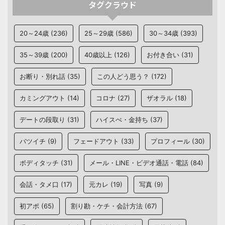
タグクラウド
20～24歳
(236)
25～29歳
(586)
30～34歳
(393)
35～39歳
(200)
40歳以上
(126)
お付き合い
(31)
お断り・別れ話
(35)
この人どう思う？
(172)
カミングアウト
(14)
コロナ
(27)
ザオラル
(18)
デートの段取り
(31)
ハイスぺ・金持ち
(37)
バツイチ
(9)
フェードアウト
(33)
プロフィール
(30)
ボディタッチ
(31)
メール・LINE・ビデオ通話・電話
(84)
会話・タメ口
(17)
元カレ
(19)
写真
(9)
初アポ
(65)
割り勘・ケチ・会計方法
(67)