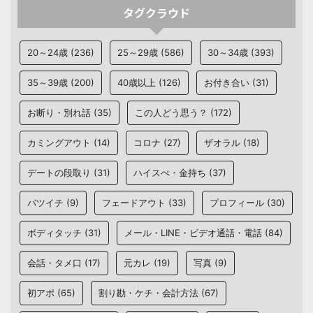
タグクラウド
20～24歳
(236)
25～29歳
(586)
30～34歳
(393)
35～39歳
(200)
40歳以上
(126)
お付き合い
(31)
お断り・別れ話
(35)
この人どう思う？
(172)
カミングアウト
(14)
コロナ
(27)
ザオラル
(18)
デートの段取り
(31)
ハイスぺ・金持ち
(37)
バツイチ
(9)
フェードアウト
(33)
プロフィール
(30)
ボディタッチ
(31)
メール・LINE・ビデオ通話・電話
(84)
会話・タメ口
(17)
元カレ
(19)
写真
(9)
初アポ
(65)
割り勘・ケチ・会計方法
(67)