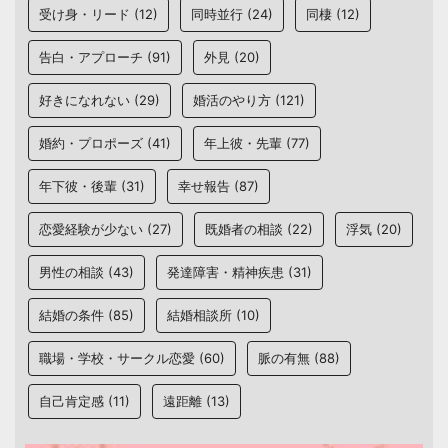
受け身・リード
(12)
同時並行
(24)
同棲
(12)
告白・アプローチ
(91)
外見
(20)
好きになれない
(29)
婚活のやり方
(121)
婚約・プロポーズ
(41)
年上彼・先輩
(77)
年下彼・後輩
(31)
幸せ報告
(87)
恋愛経験が少ない
(27)
既婚者の相談
(22)
浮気
(20)
男性の相談
(43)
発達障害・精神疾患
(31)
結婚の条件
(85)
結婚相談所
(10)
職場・学校・サークル恋愛
(60)
脈の有無
(88)
自己肯定感
(11)
遠距離
(13)