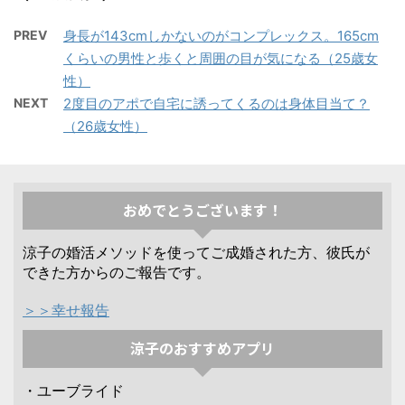
PREV
身長が143cmしかないのがコンプレックス。165cm
くらいの男性と歩くと周囲の目が気になる（25歳女
性）
NEXT
2度目のアポで自宅に誘ってくるのは身体目当て？
（26歳女性）
おめでとうございます！
涼子の婚活メソッドを使ってご成婚された方、彼氏が
できた方からのご報告です。
＞＞幸せ報告
涼子のおすすめアプリ
・ユーブライド