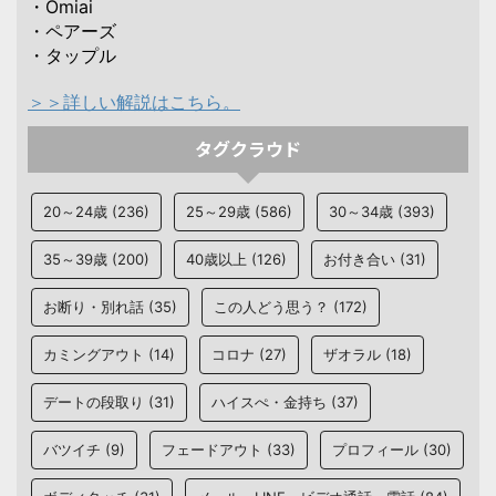
・Omiai
・ペアーズ
・タップル
＞＞詳しい解説はこちら。
タグクラウド
20～24歳
(236)
25～29歳
(586)
30～34歳
(393)
35～39歳
(200)
40歳以上
(126)
お付き合い
(31)
お断り・別れ話
(35)
この人どう思う？
(172)
カミングアウト
(14)
コロナ
(27)
ザオラル
(18)
デートの段取り
(31)
ハイスぺ・金持ち
(37)
バツイチ
(9)
フェードアウト
(33)
プロフィール
(30)