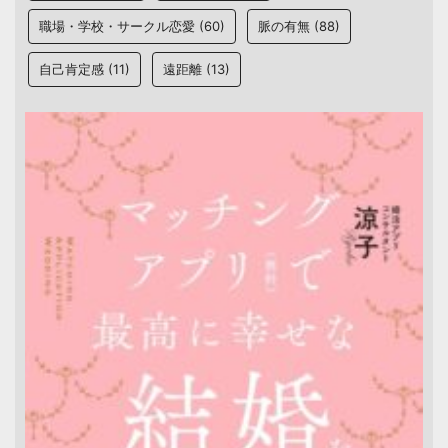
職場・学校・サークル恋愛
(60)
脈の有無
(88)
自己肯定感
(11)
遠距離
(13)