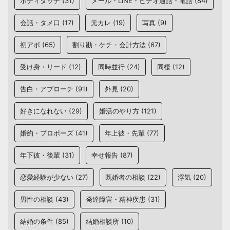
ボディタッチ
(31)
メール・LINE・ビデオ通話・電話
(84)
会話・タメ口
(17)
元カレ
(19)
写真
(9)
初アポ
(65)
割り勘・ケチ・会計方法
(67)
受け身・リード
(12)
同時並行
(24)
同棲
(12)
告白・アプローチ
(91)
外見
(20)
好きになれない
(29)
婚活のやり方
(121)
婚約・プロポーズ
(41)
年上彼・先輩
(77)
年下彼・後輩
(31)
幸せ報告
(87)
恋愛経験が少ない
(27)
既婚者の相談
(22)
浮気
(20)
男性の相談
(43)
発達障害・精神疾患
(31)
結婚の条件
(85)
結婚相談所
(10)