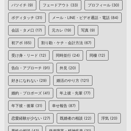
バツイチ
(9)
フェードアウト
(33)
プロフィール
(30)
ボディタッチ
(31)
メール・LINE・ビデオ通話・電話
(84)
会話・タメ口
(17)
元カレ
(19)
写真
(9)
初アポ
(65)
割り勘・ケチ・会計方法
(67)
受け身・リード
(12)
同時並行
(24)
同棲
(12)
告白・アプローチ
(91)
外見
(20)
好きになれない
(29)
婚活のやり方
(121)
婚約・プロポーズ
(41)
年上彼・先輩
(77)
年下彼・後輩
(31)
幸せ報告
(87)
恋愛経験が少ない
(27)
既婚者の相談
(22)
浮気
(20)
男性の相談
(43)
発達障害・精神疾患
(31)