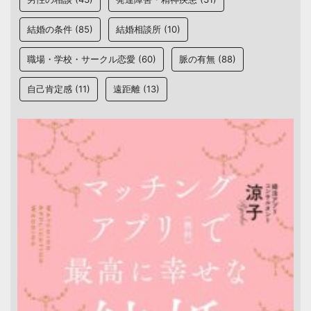
結婚の条件
(85)
結婚相談所
(10)
職場・学校・サークル恋愛
(60)
脈の有無
(88)
自己肯定感
(11)
遠距離
(13)