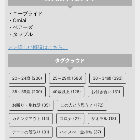
・ユーブライド
・Omiai
・ペアーズ
・タップル
＞＞詳しい解説はこちら。
タグクラウド
20～24歳
(236)
25～29歳
(586)
30～34歳
(393)
35～39歳
(200)
40歳以上
(126)
お付き合い
(31)
お断り・別れ話
(35)
この人どう思う？
(172)
カミングアウト
(14)
コロナ
(27)
ザオラル
(18)
デートの段取り
(31)
ハイスぺ・金持ち
(37)