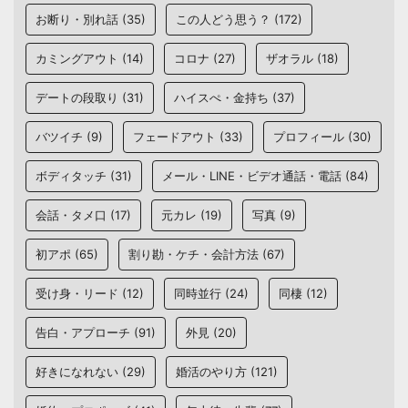
お断り・別れ話
(35)
この人どう思う？
(172)
カミングアウト
(14)
コロナ
(27)
ザオラル
(18)
デートの段取り
(31)
ハイスぺ・金持ち
(37)
バツイチ
(9)
フェードアウト
(33)
プロフィール
(30)
ボディタッチ
(31)
メール・LINE・ビデオ通話・電話
(84)
会話・タメ口
(17)
元カレ
(19)
写真
(9)
初アポ
(65)
割り勘・ケチ・会計方法
(67)
受け身・リード
(12)
同時並行
(24)
同棲
(12)
告白・アプローチ
(91)
外見
(20)
好きになれない
(29)
婚活のやり方
(121)