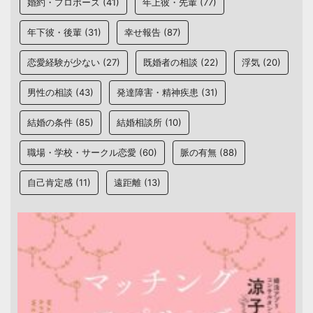
婚約・プロポーズ
(41)
年上彼・先輩
(77)
年下彼・後輩
(31)
幸せ報告
(87)
恋愛経験が少ない
(27)
既婚者の相談
(22)
浮気
(20)
男性の相談
(43)
発達障害・精神疾患
(31)
結婚の条件
(85)
結婚相談所
(10)
職場・学校・サークル恋愛
(60)
脈の有無
(88)
自己肯定感
(11)
遠距離
(13)