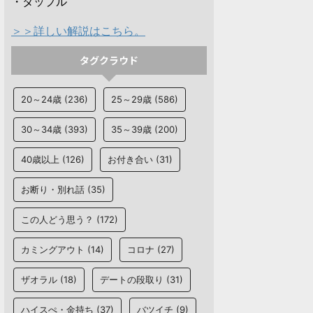
・タップル
＞＞詳しい解説はこちら。
タグクラウド
20～24歳
(236)
25～29歳
(586)
30～34歳
(393)
35～39歳
(200)
40歳以上
(126)
お付き合い
(31)
お断り・別れ話
(35)
この人どう思う？
(172)
カミングアウト
(14)
コロナ
(27)
ザオラル
(18)
デートの段取り
(31)
ハイスぺ・金持ち
(37)
バツイチ
(9)