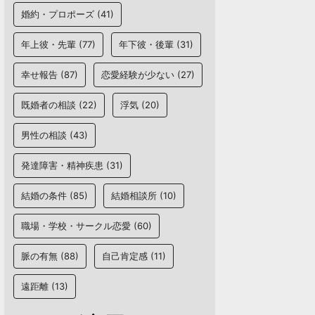
婚約・プロポーズ
(41)
年上彼・先輩
(77)
年下彼・後輩
(31)
幸せ報告
(87)
恋愛経験が少ない
(27)
既婚者の相談
(22)
浮気
(20)
男性の相談
(43)
発達障害・精神疾患
(31)
結婚の条件
(85)
結婚相談所
(10)
職場・学校・サークル恋愛
(60)
脈の有無
(88)
自己肯定感
(11)
遠距離
(13)