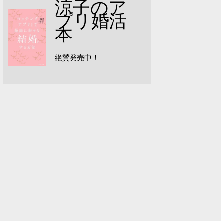
涼子のア
プリ婚活
本
絶賛発売中！