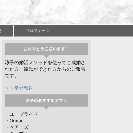
せ
プロフィール
おめでとうございます！
涼子の婚活メソッドを使ってご成婚さ
れた方、彼氏ができた方からのご報告
です。
＞＞幸せ報告
涼子のおすすめアプリ
・ユーブライド
・Omiai
・ペアーズ