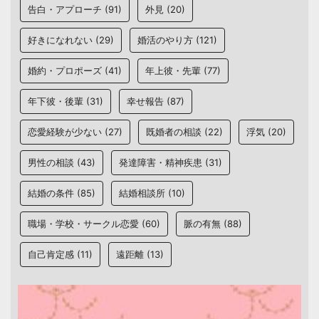
告白・アプローチ
(91)
外見
(20)
好きになれない
(29)
婚活のやり方
(121)
婚約・プロポーズ
(41)
年上彼・先輩
(77)
年下彼・後輩
(31)
幸せ報告
(87)
恋愛経験が少ない
(27)
既婚者の相談
(22)
浮気
(20)
男性の相談
(43)
発達障害・精神疾患
(31)
結婚の条件
(85)
結婚相談所
(10)
職場・学校・サークル恋愛
(60)
脈の有無
(88)
自己肯定感
(11)
遠距離
(13)