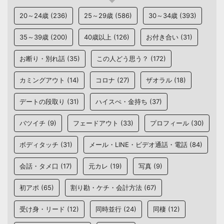
20～24歳
(236)
25～29歳
(586)
30～34歳
(393)
35～39歳
(200)
40歳以上
(126)
お付き合い
(31)
お断り・別れ話
(35)
この人どう思う？
(172)
カミングアウト
(14)
コロナ
(27)
ザオラル
(18)
デートの段取り
(31)
ハイスぺ・金持ち
(37)
バツイチ
(9)
フェードアウト
(33)
プロフィール
(30)
ボディタッチ
(31)
メール・LINE・ビデオ通話・電話
(84)
会話・タメ口
(17)
元カレ
(19)
写真
(9)
初アポ
(65)
割り勘・ケチ・会計方法
(67)
受け身・リード
(12)
同時並行
(24)
同棲
(12)