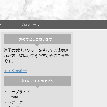
せ
プロフィール
おめでとうございます！
涼子の婚活メソッドを使ってご成婚さ
れた方、彼氏ができた方からのご報告
です。
＞＞幸せ報告
涼子のおすすめアプリ
・ユーブライド
・Omiai
・ペアーズ