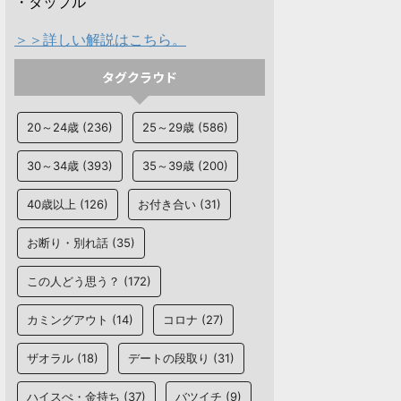
・タップル
＞＞詳しい解説はこちら。
タグクラウド
20～24歳
(236)
25～29歳
(586)
30～34歳
(393)
35～39歳
(200)
40歳以上
(126)
お付き合い
(31)
お断り・別れ話
(35)
この人どう思う？
(172)
カミングアウト
(14)
コロナ
(27)
ザオラル
(18)
デートの段取り
(31)
ハイスぺ・金持ち
(37)
バツイチ
(9)