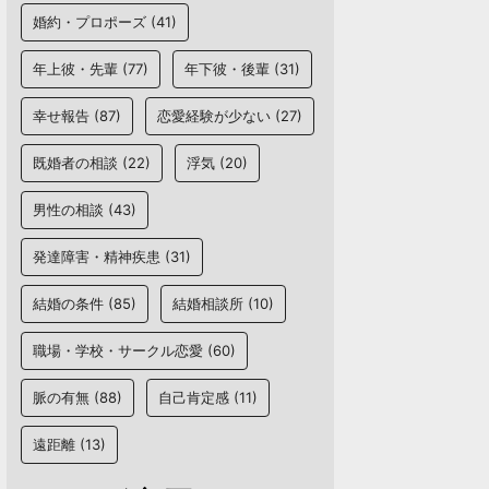
婚約・プロポーズ
(41)
年上彼・先輩
(77)
年下彼・後輩
(31)
幸せ報告
(87)
恋愛経験が少ない
(27)
既婚者の相談
(22)
浮気
(20)
男性の相談
(43)
発達障害・精神疾患
(31)
結婚の条件
(85)
結婚相談所
(10)
職場・学校・サークル恋愛
(60)
脈の有無
(88)
自己肯定感
(11)
遠距離
(13)