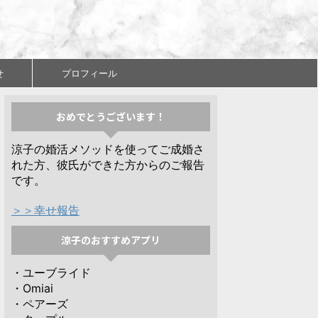
せ
プロフィール
おめでとうございます！
涼子の婚活メソッドを使ってご成婚さ
れた方、彼氏ができた方からのご報告
です。
＞＞幸せ報告
涼子のおすすめアプリ
・ユーブライド
・Omiai
・ペアーズ