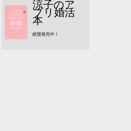
涼子のア
プリ婚活
本
絶賛発売中！