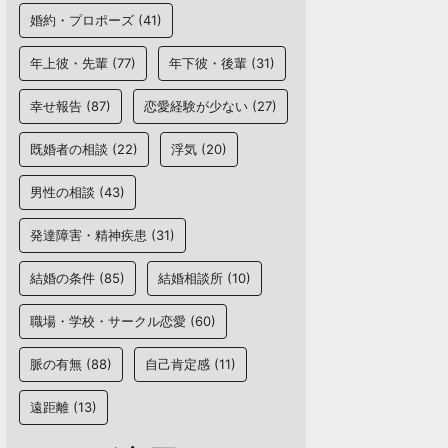
婚約・プロポーズ
(41)
年上彼・先輩
(77)
年下彼・後輩
(31)
幸せ報告
(87)
恋愛経験が少ない
(27)
既婚者の相談
(22)
浮気
(20)
男性の相談
(43)
発達障害・精神疾患
(31)
結婚の条件
(85)
結婚相談所
(10)
職場・学校・サークル恋愛
(60)
脈の有無
(88)
自己肯定感
(11)
遠距離
(13)