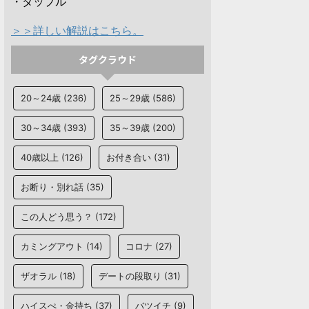
・タップル
＞＞詳しい解説はこちら。
タグクラウド
20～24歳
(236)
25～29歳
(586)
30～34歳
(393)
35～39歳
(200)
40歳以上
(126)
お付き合い
(31)
お断り・別れ話
(35)
この人どう思う？
(172)
カミングアウト
(14)
コロナ
(27)
ザオラル
(18)
デートの段取り
(31)
ハイスぺ・金持ち
(37)
バツイチ
(9)