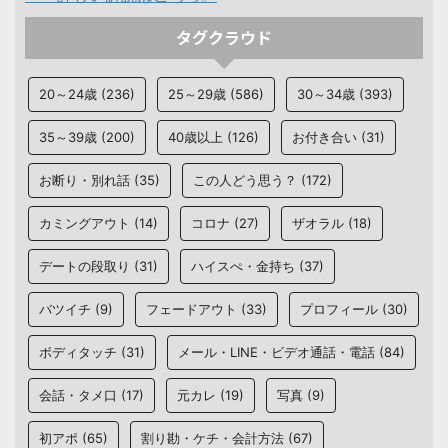
タグクラウド
20～24歳
(236)
25～29歳
(586)
30～34歳
(393)
35～39歳
(200)
40歳以上
(126)
お付き合い
(31)
お断り・別れ話
(35)
この人どう思う？
(172)
カミングアウト
(14)
コロナ
(27)
ザオラル
(18)
デートの段取り
(31)
ハイスぺ・金持ち
(37)
バツイチ
(9)
フェードアウト
(33)
プロフィール
(30)
ボディタッチ
(31)
メール・LINE・ビデオ通話・電話
(84)
会話・タメ口
(17)
元カレ
(19)
写真
(9)
初アポ
(65)
割り勘・ケチ・会計方法
(67)