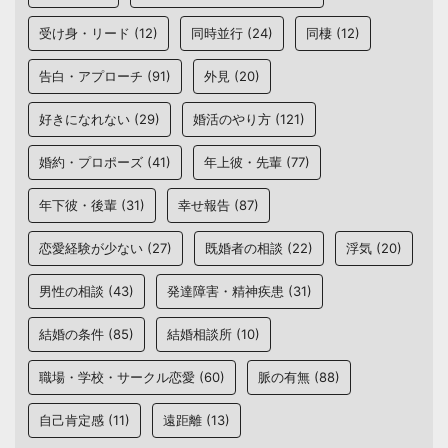
受け身・リード
(12)
同時並行
(24)
同棲
(12)
告白・アプローチ
(91)
外見
(20)
好きになれない
(29)
婚活のやり方
(121)
婚約・プロポーズ
(41)
年上彼・先輩
(77)
年下彼・後輩
(31)
幸せ報告
(87)
恋愛経験が少ない
(27)
既婚者の相談
(22)
浮気
(20)
男性の相談
(43)
発達障害・精神疾患
(31)
結婚の条件
(85)
結婚相談所
(10)
職場・学校・サークル恋愛
(60)
脈の有無
(88)
自己肯定感
(11)
遠距離
(13)