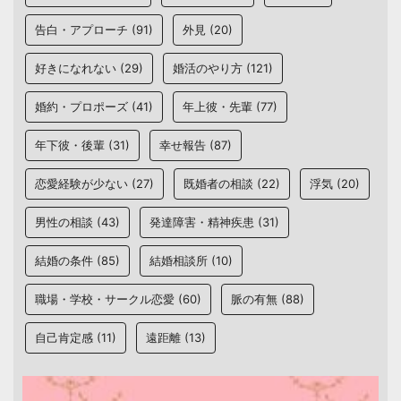
告白・アプローチ
(91)
外見
(20)
好きになれない
(29)
婚活のやり方
(121)
婚約・プロポーズ
(41)
年上彼・先輩
(77)
年下彼・後輩
(31)
幸せ報告
(87)
恋愛経験が少ない
(27)
既婚者の相談
(22)
浮気
(20)
男性の相談
(43)
発達障害・精神疾患
(31)
結婚の条件
(85)
結婚相談所
(10)
職場・学校・サークル恋愛
(60)
脈の有無
(88)
自己肯定感
(11)
遠距離
(13)