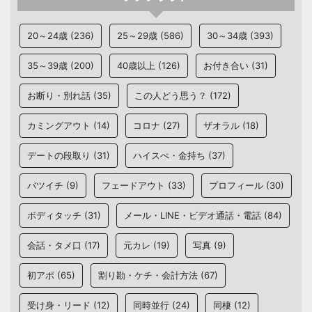
20～24歳
(236)
25～29歳
(586)
30～34歳
(393)
35～39歳
(200)
40歳以上
(126)
お付き合い
(31)
お断り・別れ話
(35)
この人どう思う？
(172)
カミングアウト
(14)
コロナ
(27)
ザオラル
(18)
デートの段取り
(31)
ハイスぺ・金持ち
(37)
バツイチ
(9)
フェードアウト
(33)
プロフィール
(30)
ボディタッチ
(31)
メール・LINE・ビデオ通話・電話
(84)
会話・タメ口
(17)
元カレ
(19)
写真
(9)
初アポ
(65)
割り勘・ケチ・会計方法
(67)
受け身・リード
(12)
同時並行
(24)
同棲
(12)