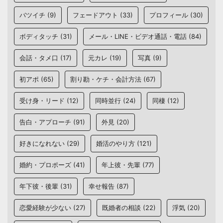
バツイチ
(9)
フェードアウト
(33)
プロフィール
(30)
ボディタッチ
(31)
メール・LINE・ビデオ通話・電話
(84)
会話・タメ口
(17)
元カレ
(19)
写真
(9)
初アポ
(65)
割り勘・ケチ・会計方法
(67)
受け身・リード
(12)
同時並行
(24)
同棲
(12)
告白・アプローチ
(91)
外見
(20)
好きになれない
(29)
婚活のやり方
(121)
婚約・プロポーズ
(41)
年上彼・先輩
(77)
年下彼・後輩
(31)
幸せ報告
(87)
恋愛経験が少ない
(27)
既婚者の相談
(22)
浮気
(20)