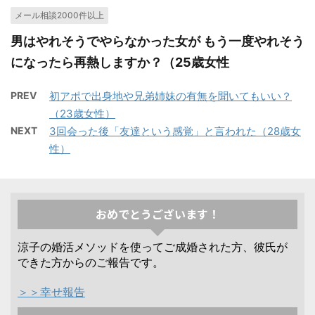
メール相談2000件以上
男はやれそうでやらなかった女が もう一度やれそう
になったら再熱しますか？（25歳女性
PREV
初アポで出身地や兄弟姉妹の有無を聞いてもいい？
（23歳女性）
NEXT
3回会った後「友達という感覚」と言われた（28歳女
性）
おめでとうございます！
涼子の婚活メソッドを使ってご成婚された方、彼氏が
できた方からのご報告です。
＞＞幸せ報告