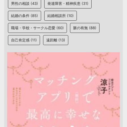
男性の相談
(43)
発達障害・精神疾患
(31)
結婚の条件
(85)
結婚相談所
(10)
職場・学校・サークル恋愛
(60)
脈の有無
(88)
自己肯定感
(11)
遠距離
(13)