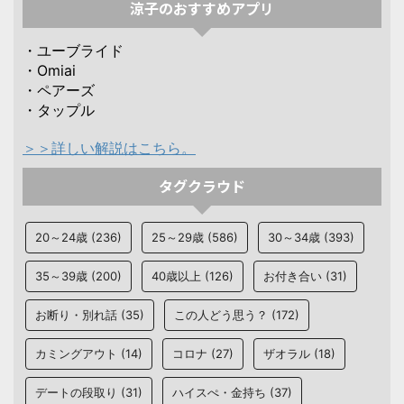
涼子のおすすめアプリ
・ユーブライド
・Omiai
・ペアーズ
・タップル
＞＞詳しい解説はこちら。
タグクラウド
20～24歳
(236)
25～29歳
(586)
30～34歳
(393)
35～39歳
(200)
40歳以上
(126)
お付き合い
(31)
お断り・別れ話
(35)
この人どう思う？
(172)
カミングアウト
(14)
コロナ
(27)
ザオラル
(18)
デートの段取り
(31)
ハイスぺ・金持ち
(37)