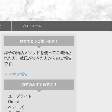
せ
プロフィール
おめでとうございます！
涼子の婚活メソッドを使ってご成婚さ
れた方、彼氏ができた方からのご報告
です。
＞＞幸せ報告
涼子のおすすめアプリ
・ユーブライド
・Omiai
・ペアーズ