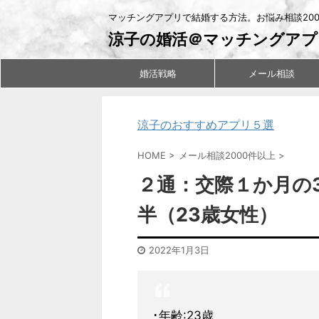
マッチングアプリで結婚する方法。お悩み相談20
涼子の婚活＠マッチングアプ
婚活戦略
メール相談
涼子のおすすめアプリ５選
HOME
>
メール相談2000件以上
>
２通：交際１か月の
半（23歳女性）
2022年1月3日
･年齢:23歳