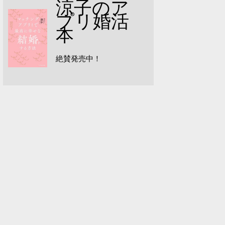
涼子のア
プリ婚活
本
絶賛発売中！