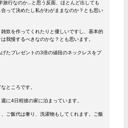
折半旅行なのか…と思う反面、ほと
んど出しても
し合って決めたし私がわ
がままなのか？とも思い
、雑炊を作ってくれたりと優しいです
し、基本的
けは我慢するべきなのかな
？とも思います。
あげたプレゼントの3倍の値段のネッ
クレスをプ
ぎなところです。
、週に4日程彼の家に泊まっています
。
と、ご飯代は奢り、洗濯物もしてくれ
ます。ご飯