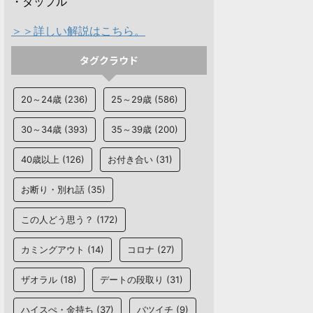
・タップル
＞＞詳しい解説はこちら。
タグクラウド
20～24歳
(236)
25～29歳
(586)
30～34歳
(393)
35～39歳
(200)
40歳以上
(126)
お付き合い
(31)
お断り・別れ話
(35)
この人どう思う？
(172)
カミングアウト
(14)
コロナ
(27)
ザオラル
(18)
デートの段取り
(31)
ハイスぺ・金持ち
(37)
バツイチ
(9)