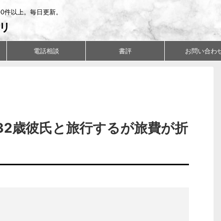
00件以上。毎日更新。
リ
電話相談
書評
お問い合わ
32歳彼氏と旅行するが旅費が折