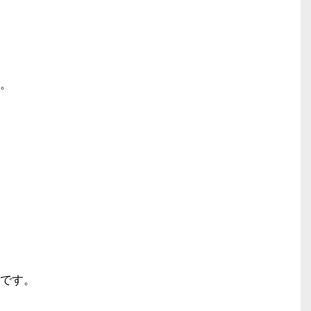
。
です。