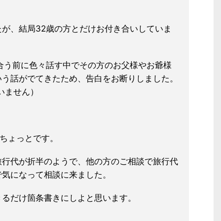
が、結局32歳の方とだけお付き合
いしていま
合う前に色々話す中でその方のお父
様やお爺様
いう話がでてきたため、
告白をお断りしました。
いません）
月ちょっとです。
旅行代が折半のようで、他の方のご相
談で旅行代
で気になって相談に来まし
た。
きるだけ箇条書きにしよと思います。