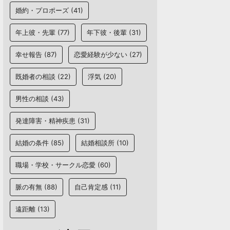
婚約・プロポーズ
(41)
年上彼・先輩
(77)
年下彼・後輩
(31)
幸せ報告
(87)
恋愛経験が少ない
(27)
既婚者の相談
(22)
浮気
(20)
男性の相談
(43)
発達障害・精神疾患
(31)
結婚の条件
(85)
結婚相談所
(10)
職場・学校・サークル恋愛
(60)
脈の有無
(88)
自己肯定感
(11)
遠距離
(13)