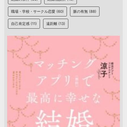
職場・学校・サークル恋愛
(60)
脈の有無
(88)
自己肯定感
(11)
遠距離
(13)