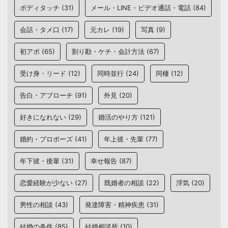
ボディタッチ
(31)
メール・LINE・ビデオ通話・電話
(84)
会話・タメ口
(17)
元カレ
(19)
写真
(9)
初アポ
(65)
割り勘・ケチ・会計方法
(67)
受け身・リード
(12)
同時並行
(24)
同棲
(12)
告白・アプローチ
(91)
外見
(20)
好きになれない
(29)
婚活のやり方
(121)
婚約・プロポーズ
(41)
年上彼・先輩
(77)
年下彼・後輩
(31)
幸せ報告
(87)
恋愛経験が少ない
(27)
既婚者の相談
(22)
浮気
(20)
男性の相談
(43)
発達障害・精神疾患
(31)
結婚の条件
(85)
結婚相談所
(10)