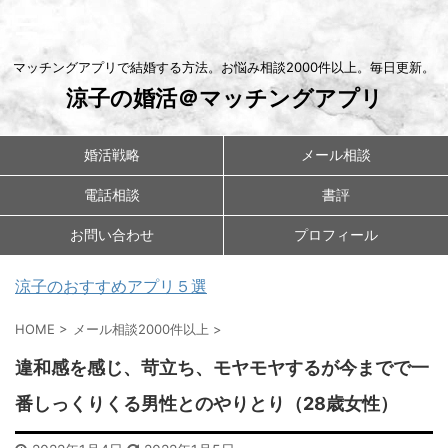
マッチングアプリで結婚する方法。お悩み相談2000件以上。毎日更新。
涼子の婚活＠マッチングアプリ
婚活戦略
メール相談
電話相談
書評
お問い合わせ
プロフィール
涼子のおすすめアプリ５選
HOME
>
メール相談2000件以上
>
違和感を感じ、苛立ち、モヤモヤするが今までで一
番しっくりくる男性とのやりとり（28歳女性）