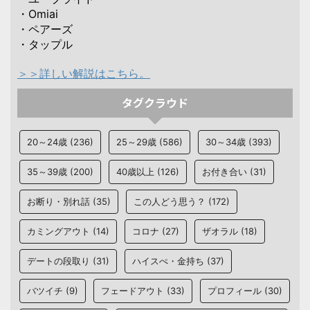
・Omiai
・ペアーズ
・タップル
＞＞詳しい解説はこちら。
タグクラウド
20～24歳
(236)
25～29歳
(586)
30～34歳
(393)
35～39歳
(200)
40歳以上
(126)
お付き合い
(31)
お断り・別れ話
(35)
この人どう思う？
(172)
カミングアウト
(14)
コロナ
(27)
ザオラル
(18)
デートの段取り
(31)
ハイスぺ・金持ち
(37)
バツイチ
(9)
フェードアウト
(33)
プロフィール
(30)